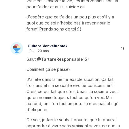
vraiment t'enlever la vie, les intervenants sont là
pour t'aider et aussi suicide.ca.
J'espère que ça t'aides un peu plus et s'il y a
quoi que ce soi n'hésite pas à revenir sur le
forum! Prends soins de toi :))
GuitareBienveillante7
1a
il/lui
·
20 ans
Salut
@TartareResponsable15
!
Comment ça se passe?
J'ai été dans la même exacte situation. Ça fait
trois ans et ma sexualité évolue constamment.
C'est ce qui fait que c'est beau! La société veut
qu'on nomme toujours tout ce qu'on voit. Mais
au fond, on s'en fout un peu. Tu n'es pas obligé
d'étiqueter.
Ce soir, je fais le souhait pour toi que tu pourras
apprendre à vivre sans vraiment savoir ce que tu