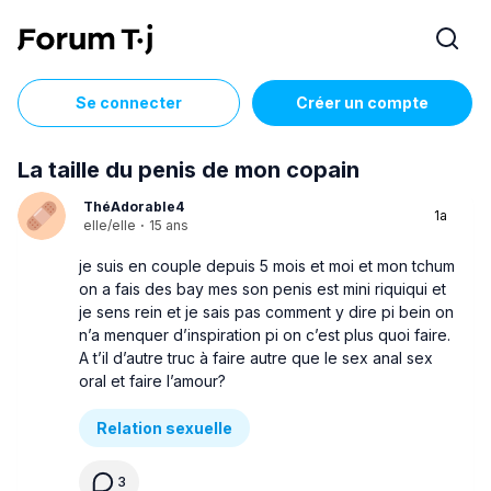
Se connecter
Créer un compte
La taille du penis de mon copain
ThéAdorable4
1a
elle/elle
·
15 ans
je suis en couple depuis 5 mois et moi et mon tchum
on a fais des bay mes son penis est mini riquiqui et
je sens rein et je sais pas comment y dire pi bein on
n’a menquer d’inspiration pi on c’est plus quoi faire.
A t’il d’autre truc à faire autre que le sex anal sex
oral et faire l’amour?
Relation sexuelle
3