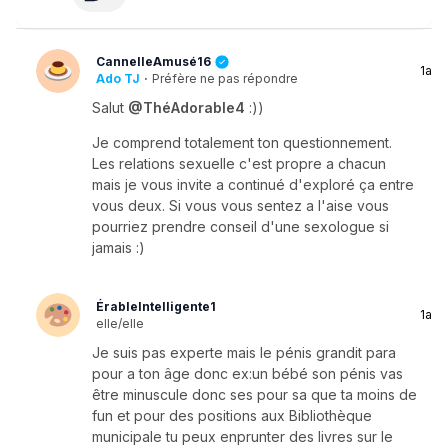
CannelleAmusé16
1a
Ado TJ
·
Préfère ne pas répondre
Salut
@ThéAdorable4
:))
Je comprend totalement ton questionnement.
Les relations sexuelle c'est propre a chacun
mais je vous invite a continué d'exploré ça entre
vous deux. Si vous vous sentez a l'aise vous
pourriez prendre conseil d'une sexologue si
jamais :)
ÉrableIntelligente1
1a
elle/elle
Je suis pas experte mais le pénis grandit para
pour a ton âge donc ex:un bébé son pénis vas
être minuscule donc ses pour sa que ta moins de
fun et pour des positions aux Bibliothèque
municipale tu peux enprunter des livres sur le