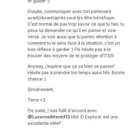
te guider :)
Ensuite, communiquer avec ton partenaire
avant/durant/après peut tjrs être bénéfique.
C’est normal de pas trop savoir ce que tu fais, tu
peux lui demander ce qu’il en pense et vice-
versa. Je vois aussi que tu portes attention à
comment tu te sens face à la situation, c’est un
bon réflexe à garder :) Pis hésite pas à te
trouver des moyens de te protéger d’ITSS!
Anyway, j’espère que ça va bien se passer!
Hésite pas à prendre ton temps aussi hihi. Bonne
chance :)
Sincèrement,
Terre <3
Pis ouiiiiii, j'suis fullll d'accord avec
@LuzerneAttentif13
hihi! :D Explorer est une
excellente idée!!