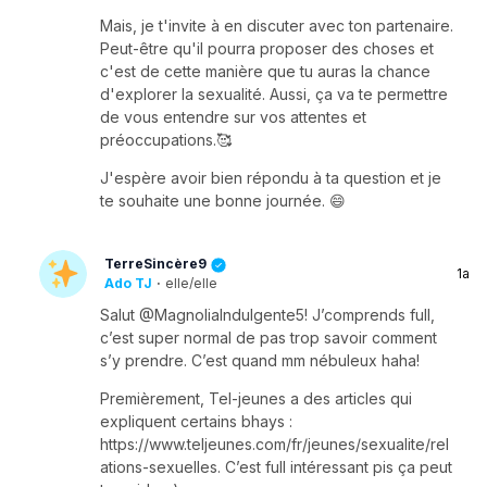
Mais, je t'invite à en discuter avec ton partenaire.
Peut-être qu'il pourra proposer des choses et
c'est de cette manière que tu auras la chance
d'explorer la sexualité. Aussi, ça va te permettre
de vous entendre sur vos attentes et
préoccupations.🥰
J'espère avoir bien répondu à ta question et je
te souhaite une bonne journée. 😄
TerreSincère9
1a
Ado TJ
·
elle/elle
Salut @MagnoliaIndulgente5! J’comprends full,
c’est super normal de pas trop savoir comment
s’y prendre. C’est quand mm nébuleux haha!
Premièrement, Tel-jeunes a des articles qui
expliquent certains bhays :
https://www.teljeunes.com/fr/jeunes/sexualite/rel
ations-sexuelles. C’est full intéressant pis ça peut