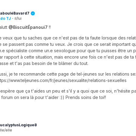
abouléBavard7
do TJ
·
il/lui
alutt
@BiscuitÉpanoui7
!!
e veux que tu saches que ce n'est pas de ta faute lorsque des relat
e se passent pas comme tu veux. Je crois que ce serait important que
n.e spécialiste comme un.e sexologue pour que tu puisses être un p
ar rapport à cette situation, mais encore une fois ce n'est pas de ta 
asse et t'as pas besoin de te blâmer du tout.
ussi, je te recommande cette page de tel-jeunes sur les relations sex
ttps://www.teljeunes.com/fr/jeunes/sexualite/relations-sexuelles
'espère que ça t'aides un peu et s'il y a quoi que ce soi, n'hésite pa
e forum on sera là pour t'aider :)) Prends soins de toi!!
ucalyptusLogique8
lle/elle