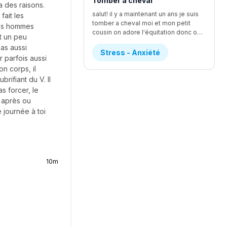
Tomber a cheval
 a des raisons.
salut! il y a maintenant un ans je suis
fait les
tomber a cheval moi et mon petit
 les hommes
cousin on adore l'équitation donc on a fait un quand de jour d'équitation et c'était vraiment le fun j'avait un cheval que je m'étai vraiment beaucoup attacher mais se cheval avien comme réputation de faire tomber les personne mais je l'avait déjà monte lundi et tout ce bien passer et j'ai réussi a pas tomber lundi que mon cheval ( jessie) a essaie de le faire et je réussi a le contrôler donc j'ai demander a la prof si je pouvais la monter et elle a accepter mais le mercredi de la semaine je tomber depuis que je suis toute petite J'ADORAIS LES CHEVEUX mais quand je suis tomber je n'arrivait plus a respire pendent au moins une bonne grosse minute j'ai eu un étirement du loberais dans le dos ou un truc comme ca au début je n'arrivais vraiment pas a me lever les monitrice mon dit de me mettre sur le coter et de prendre le temps pour me relever j'ai eu un rendez-vous chez le chiro et elle ma dit que je pouvez pas remonter avent 2 jour si sa me faisait plus mal mais je ne suis pas remonter mais je voulais voir si Jessie était correct donc je suis aller mais je n'ai pas monter Mais la sa fais un ans et je sais pas il a une parti de moi qui veut vraiment remonter mais l'autre a vraiment peur et sa me STRESS ENORMEMENT donc si vous avais de conseille je suis preneusedesoler pour le faute d'ortoragphe et ja pas tout dit le detaille mais les plus importent
st un peu
 as aussi
Stress - Anxiété
 parfois aussi
on corps, il
rifiant du V. Il
as forcer, le
r après ou
 journée à toi
10m