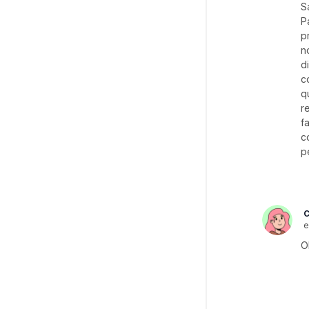
S
P
p
n
d
c
q
r
f
c
p
C
e
O