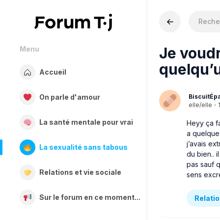
Je voudr
Menu
quelqu’
Accueil
BiscuitÉp
On parle d'amour
elle/elle
·
La santé mentale pour vrai
Heyy ça fa
a quelque 
j’avais ex
La sexualité sans tabous
du bien.. i
pas sauf q
Relations et vie sociale
sens excré
Sur le forum en ce moment...
Relatio