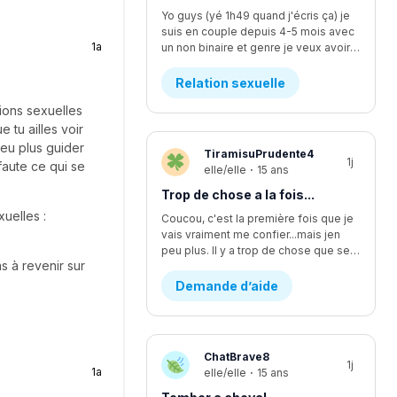
Yo guys (yé 1h49 quand j'écris ça) je
suis en couple depuis 4-5 mois avec
1a
un non binaire et genre je veux avoir des relations avec iel mais iel est pas sur d'être prêt, ça fait quelques temps qu'y commence à vouloir faire plus... L'affaire c que je me sens comme si je l'écoutais pas assez mais finalement je suis trop à l'écoute. Moi ça fait longtemps que je veux faire ma première fois avec iel, j'y est déjà pris les seins mais mtn iel veux plus, rendu la jsp kwa faire... J'y dit quoi pour lui demander pk iel veux plus me laisser les toucher?
Relation sexuelle
ions sexuelles
 tu ailles voir
eu plus guider
TiramisuPrudente4
1j
faute ce qui se
elle/elle
·
15 ans
Trop de chose a la fois...
uelles :
Coucou, c'est la première fois que je
vais vraiment me confier...mais jen
peu plus. Il y a trop de chose que se passe en même temps...en se moment, je suis en procès contre un pédophile... j'étais supposer aller lire une lettre devant la cour il y a deux semaines environ, mais ça été reporter au dans deux mois. Encore. Ça fsit 2 ans que c'est reporter chaque fois. Moi jetais enfin prête a passer par dessus...mais c'est encore loin d'être fini et ça va juste me stresser encore plus. J'ai aussi été victims d'un viol d'un ami proche. Ça aussi sa failli partir en procès et c'était stressant parce que j'avais plein dappel par rapport a sa de pleins de personnes. Ma mère m'explicais pas bien les nouvelles par rapport a sa, se qui me faisait croire pleins d'affaires qui était fausse. Sinon, je change d'école cette année, pour mon secondaire 4. Je vais dans une école ou je ne suis pas vraiment apprecier, sans trop savoir pourquoi...je vais perdre tout mes amis et de sec 1 à sec 3 sa été les seuls années dans une seule école de tout ma vie. Lintidimation reviens de plus en plus...J'ai l'impression de redevenir comme avant...celle qui ce noyait dans le négatif a toute situation. J'ai vraiment changer aujourd'hui, sauf que j'ai trop l'impression de redevenir celle que j'étais...J'ai recommencer a me scarifier, alors que sa fais au moins des mois et des mois que je ne lavais pas fait....je ne sais plus du tout quoi faire...merci de m'avoir lu, c'est très apprecier 🤍
s à revenir sur
Demande d’aide
ChatBrave8
1j
1a
elle/elle
·
15 ans