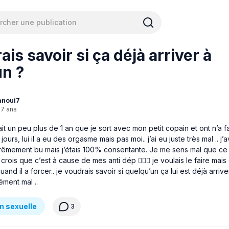
ais savoir si ça déjà arriver à
un ?
anoui7
17 ans
it un peu plus de 1 an que je sort avec mon petit copain et ont n’a fai
jours, lui il a eu des orgasme mais pas moi.. j’ai eu juste très mal .. j
trêmement bu mais j’étais 100% consentante. Je me sens mal que ce 
l crois que c’est à cause de mes anti dép 🤷🏻‍♀️ je voulais le faire mais
uand il a forcer.. je voudrais savoir si quelqu’un ça lui est déjà arrive
ment mal ..
n sexuelle
3