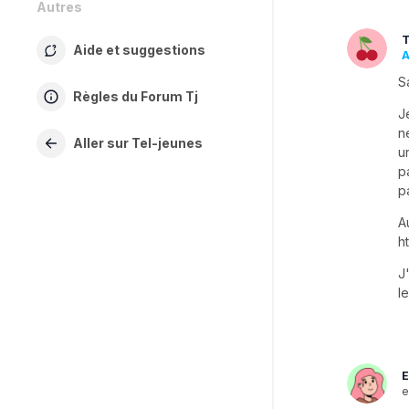
Autres
T
Aide et suggestions
A
S
Règles du Forum Tj
J
n
Aller sur Tel-jeunes
u
p
p
A
h
J
l
E
e