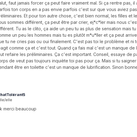
alut, faut jamais forcer ça peut faire vraiment mal. Si ça rentre pas, il
arfois ton corps en a pas envie parfois c'est sur que vous aviez pas 
réliminaires. Et pour ton autre chose, c'est bien normal, les filles et
ous sommes différent, ça peut être par crier, ej*c*ler mais nous c'e
ifférent. Tu as le clito, ça aide un peu tu as plus de sensation mais tu
omme un peu les hommes mais tu es plutôt m*u*ller et ça peut arriver
ue tu ne cries pas ou oui finalement. C'est pas toi le problème et ni t
eagit comme ça et c'est tout. Quand ça fais mal c'est un manque de lub
aut refaire les préliminaires. Ça c'est important. Conseil, essaye de p
orps de veut pas toujours inquiète toi pas pour ça. Mais si tu saigne
endant être en toilette c'est un manque de lubrification. Sinon bonne
hatTolérant5
lle/elle
k merci beaucoup