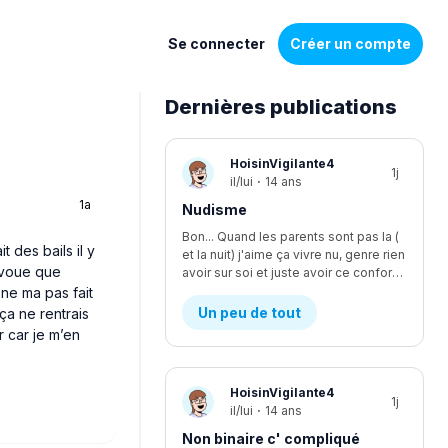
Se connecter
Créer un compte
Dernières publications
Liste
HoisinVigilante4
1j
de
il/lui
·
14 ans
1a
discussions
Nudisme
Bon... Quand les parents sont pas la (
t des bails il y
et la nuit) j'aime ça vivre nu, genre rien
’avoue que
avoir sur soi et juste avoir ce confort, je suis le seul à être nudiste... Et je fais kwa pour les voisins?
ne ma pas fait
Un peu de tout
 ça ne rentrais
r car je m’en
HoisinVigilante4
1j
il/lui
·
14 ans
Non binaire c' compliqué