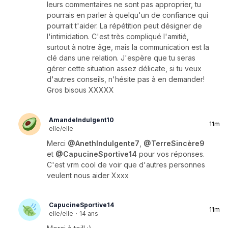
leurs commentaires ne sont pas approprier, tu
pourrais en parler à quelqu'un de confiance qui
pourrait t'aider. La répétition peut désigner de
l'intimidation. C'est très compliqué l'amitié,
surtout à notre âge, mais la communication est la
clé dans une relation. J'espère que tu seras
gérer cette situation assez délicate, si tu veux
d'autres conseils, n'hésite pas à en demander!
Gros bisous XXXXX
AmandeIndulgent10
11m
elle/elle
Merci
@AnethIndulgente7
,
@TerreSincère9
et
@CapucineSportive14
pour vos réponses.
C'est vrm cool de voir que d'autres personnes
veulent nous aider Xxxx
CapucineSportive14
11m
elle/elle
·
14 ans