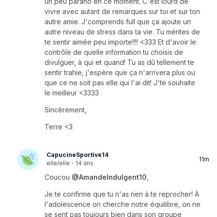
un peu parano en ce moment. C'est lourd de
vivre avec autant de remarques sur toi et sur ton
autre amie. J'comprends full que ça ajoute un
autre niveau de stress dans ta vie. Tu mérites de
te sentir aimée peu importe!!!! <333 Et d'avoir le
contrôle de quelle information tu choisis de
divulguer, à qui et quand! Tu as dû tellement te
sentir trahie, j'espère que ça n'arrivera plus ou
que ce ne soit pas elle qui l'ai dit! J'te souhaite
le meilleur <3333
Sincèrement,
Terre <3
CapucineSportive14
11m
elle/elle
·
14 ans
Coucou
@AmandeIndulgent10
,
Je te confirme que tu n'as rien à te reprocher! À
l'adolescence on cherche notre équilibre, on ne
se sent pas toujours bien dans son groupe