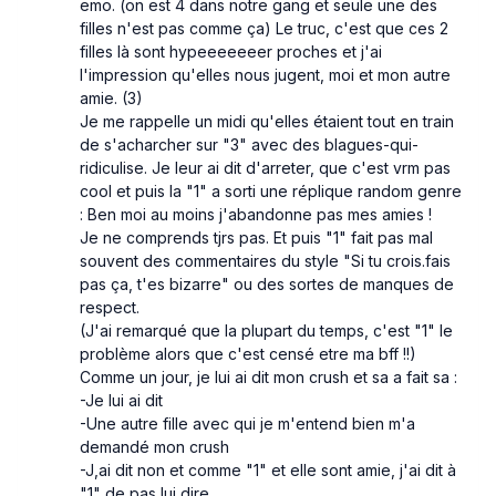
emo. (on est 4 dans notre gang et seule une des
filles n'est pas comme ça) Le truc, c'est que ces 2
filles là sont hypeeeeeeer proches et j'ai
l'impression qu'elles nous jugent, moi et mon autre
amie. (3)
Je me rappelle un midi qu'elles étaient tout en train
de s'acharcher sur "3" avec des blagues-qui-
ridiculise. Je leur ai dit d'arreter, que c'est vrm pas
cool et puis la "1" a sorti une réplique random genre
: Ben moi au moins j'abandonne pas mes amies !
Je ne comprends tjrs pas. Et puis "1" fait pas mal
souvent des commentaires du style "Si tu crois.fais
pas ça, t'es bizarre" ou des sortes de manques de
respect.
(J'ai remarqué que la plupart du temps, c'est "1" le
problème alors que c'est censé etre ma bff !!)
Comme un jour, je lui ai dit mon crush et sa a fait sa :
-Je lui ai dit
-Une autre fille avec qui je m'entend bien m'a
demandé mon crush
-J,ai dit non et comme "1" et elle sont amie, j'ai dit à
"1" de pas lui dire.