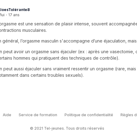
loesTolérante8
/lui
·
17 ans
’orgasme est une sensation de plaisir intense, souvent accompagné
ontractions musculaires.
n général, l’orgasme masculin s'accompagne d’une éjaculation, mais 
n peut avoir un orgasme sans éjaculer (ex : après une vasectomie,
ertains hommes qui pratiquent des techniques de contrôle).
n peut aussi éjaculer sans vraiment ressentir un orgasme (rare, mais
otamment dans certains troubles sexuels).
Aide
Service de formation
Politique de confidentialité
Règles d
© 2021 Tel-jeunes. Tous droits réservés