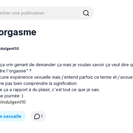
 orgasme
dulgent10
 ça vrm genant de demander ça mais je voulais savoir ça veut dire 
ndre l'orgasme" ?
cune expérience sexuelle mais j'entend parfois ce terme et j'avoue
ne pas bien comprendre la signification.
e ça a rapport à du plaisir, c'est tout ce que je sais.
e journée :)
Indulgent10
n sexuelle
1