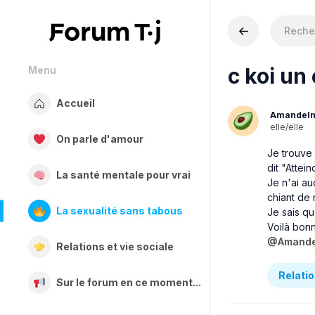
c koi un
Menu
Accueil
AmandeIn
elle/elle
On parle d'amour
Je trouve
dit "Attei
La santé mentale pour vrai
Je n'ai au
chiant de 
La sexualité sans tabous
Je sais qu
Voilà bonn
@Amande
Relations et vie sociale
Relatio
Sur le forum en ce moment...