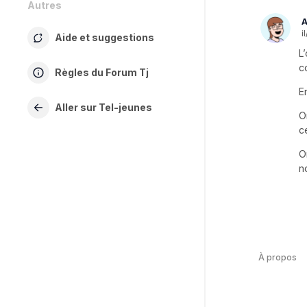
Autres
A
il
Aide et suggestions
L
c
Règles du Forum Tj
E
Aller sur Tel-jeunes
O
c
O
n
À propos