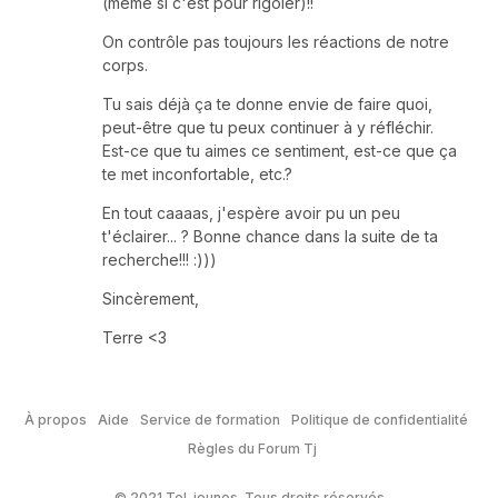
(même si c'est pour rigoler)!!
On contrôle pas toujours les réactions de notre
corps.
Tu sais déjà ça te donne envie de faire quoi,
peut-être que tu peux continuer à y réfléchir.
Est-ce que tu aimes ce sentiment, est-ce que ça
te met inconfortable, etc.?
En tout caaaas, j'espère avoir pu un peu
t'éclairer... ? Bonne chance dans la suite de ta
recherche!!! :)))
Sincèrement,
Terre <3
À propos
Aide
Service de formation
Politique de confidentialité
Règles du Forum Tj
© 2021 Tel-jeunes. Tous droits réservés