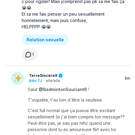
c pour rigoler! Mais jcomprend pas pk sa me fais ça
😭😭
Et sa me fais penser un peu sexuellement
honnetement, mais jsuis confuse,
HELPPPP 😭😭
Relation sexuelle
1
TerreSincère9
5m
Ado TJ
·
elle/elle
Salut
@BadmintonSouriant6
!
T'inquiète, t'es loin d'être la seuleee.
C'est full normal que ça puisse être excitant
sexuellement (si j'ai bien compris ton message??
Peut-être pas, je sais pas hihi) quand une
personne dont tu es amoureuse flirt avec toi