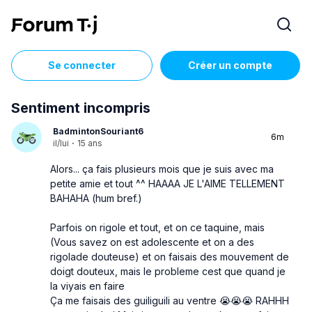
Se connecter
Créer un compte
Sentiment incompris
BadmintonSouriant6
6m
il/lui
·
15 ans
Alors... ça fais plusieurs mois que je suis avec ma
petite amie et tout ^^ HAAAA JE L'AIME TELLEMENT
BAHAHA (hum bref.)
Parfois on rigole et tout, et on ce taquine, mais
(Vous savez on est adolescente et on a des
rigolade douteuse) et on faisais des mouvement de
doigt douteux, mais le probleme cest que quand je
la viyais en faire
Ça me faisais des guiliguili au ventre 😭😭😭 RAHHH