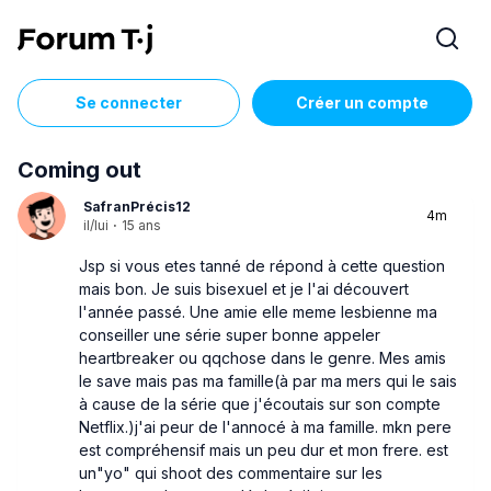
Se connecter
Créer un compte
Coming out
SafranPrécis12
4m
il/lui
·
15 ans
Jsp si vous etes tanné de répond à cette question
mais bon. Je suis bisexuel et je l'ai découvert
l'année passé. Une amie elle meme lesbienne ma
conseiller une série super bonne appeler
heartbreaker ou qqchose dans le genre. Mes amis
le save mais pas ma famille(à par ma mers qui le sais
à cause de la série que j'écoutais sur son compte
Netflix.)j'ai peur de l'annocé à ma famille. mkn pere
est compréhensif mais un peu dur et mon frere. est
un"yo" qui shoot des commentaire sur les