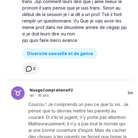
trans. Jsp comment leurs dire que j aime mieux le
pronom il sans pense que je suis trans.. Sinon au
début de la session je l ai dit a un prof. Tsé il font
remplir un questionnaire. Vu Que je vais avoir les
meme prof dans ma deuxième année de cégep jsp
si je doit leurs dire ou non
jsp quoi faire merci avance
Diversité sexuelle et de genre
2
NuageCompréhensif2
3m
iel
·
16 ans
Coucou ! Je comprends un peu ce que tu vis.. Je
pense que tu devrais mettre tes parents au
courant. Et s’ils te jugent, n’y porte pas attention.
Malheureusement, il n’y a pas tout le monde qui
ai une bonne ouverture d’esprit. Mais de cacher
des choses à tes parents ne feront que briser la