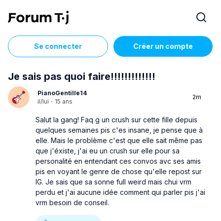
Se connecter
Créer un compte
Je sais pas quoi faire!!!!!!!!!!!!!
PianoGentille14
2m
il/lui
·
15 ans
Salut la gang! Faq g un crush sur cette fille depuis
quelques semaines pis c'es insane, je pense que à
elle. Mais le problème c'est que elle sait même pas
que j'éxiste, j'ai eu un crush sur elle pour sa
personalité en entendant ces convos avc ses amis
pis en voyant le genre de chose qu'elle repost sur
IG. Je sais que sa sonne full weird mais chui vrm
perdu et j'ai aucune idée comment qui parler pis j'ai
vrm besoin de conseil.