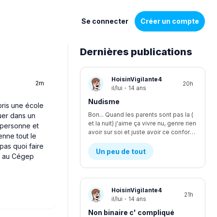
Se connecter
Créer un compte
Dernières publications
Liste
HoisinVigilante4
2m
20h
de
il/lui
·
14 ans
discussions
Nudisme
pris une école
Bon... Quand les parents sont pas la (
uer dans un
et la nuit) j'aime ça vivre nu, genre rien
 personne et
avoir sur soi et juste avoir ce confort, je suis le seul à être nudiste... Et je fais kwa pour les voisins?
enne tout le
pas quoi faire
Un peu de tout
ir au Cégep
HoisinVigilante4
21h
il/lui
·
14 ans
Non binaire c' compliqué