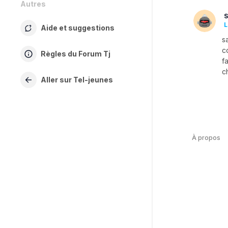
Autres
L
Aide et suggestions
s
c
Règles du Forum Tj
f
c
Aller sur Tel-jeunes
À propos