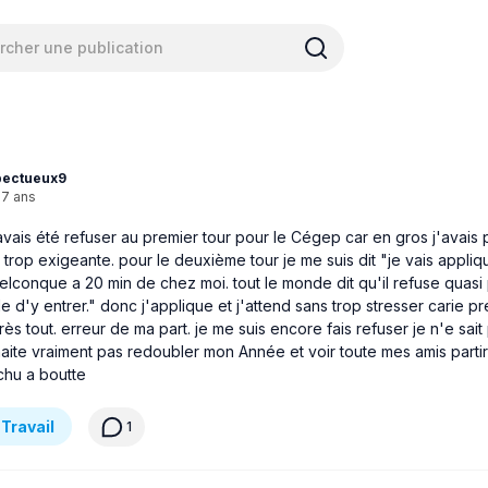
ectueux9
17 ans
avais été refuser au premier tour pour le Cégep car en gros j'avais 
rop exigeante. pour le deuxième tour je me suis dit "je vais appliq
lconque a 20 min de chez moi. tout le monde dit qu'il refuse quasi
le d'y entrer." donc j'applique et j'attend sans trop stresser carie pr
s tout. erreur de ma part. je me suis encore fais refuser je n'e sait 
haite vraiment pas redoubler mon Année et voir toute mes amis part
chu a boutte
 Travail
1