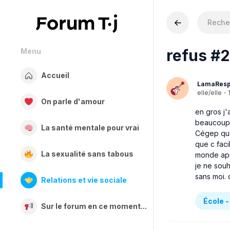
refus #2
Menu
Accueil
LamaResp
elle/elle
·
On parle d'amour
en gros j'
beaucoup t
La santé mentale pour vrai
Cégep que
que c faci
La sexualité sans tabous
monde aprè
je ne sou
sans moi. 
Relations et vie sociale
École -
Sur le forum en ce moment...