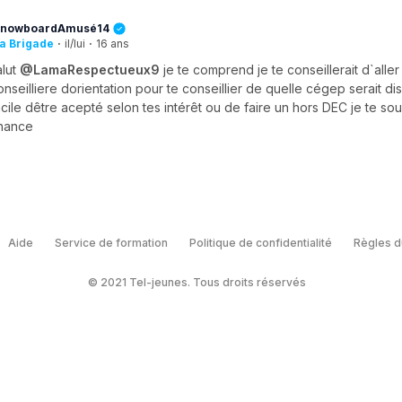
SnowboardAmusé14
a Brigade
·
il/lui
·
16 ans
alut
@LamaRespectueux9
je te comprend je te conseillerait d`aller
onseilliere dorientation pour te conseillier de quelle cégep serait di
acile dêtre acepté selon tes intérêt ou de faire un hors DEC je te s
hance
Aide
Service de formation
Politique de confidentialité
Règles d
© 2021 Tel-jeunes. Tous droits réservés