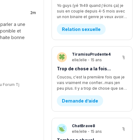
Yo guys (yé 1h49 quand j'écris ça) je
suis en couple depuis 4-5 mois avec
2m
un non binaire et genre je veux avoir des relations avec iel mais iel est pas sur d'être prêt, ça fait quelques temps qu'y commence à vouloir faire plus... L'affaire c que je me sens comme si je l'écoutais pas assez mais finalement je suis trop à l'écoute. Moi ça fait longtemps que je veux faire ma première fois avec iel, j'y est déjà pris les seins mais mtn iel veux plus, rendu la jsp kwa faire... J'y dit quoi pour lui demander pk iel veux plus me laisser les toucher?
 parler a une
Relation sexuelle
sponible et
ouhaite bonne
TiramisuPrudente4
1j
elle/elle
·
15 ans
Trop de chose a la fois...
Coucou, c'est la première fois que je
vais vraiment me confier...mais jen
u Forum Tj
peu plus. Il y a trop de chose que se passe en même temps...en se moment, je suis en procès contre un pédophile... j'étais supposer aller lire une lettre devant la cour il y a deux semaines environ, mais ça été reporter au dans deux mois. Encore. Ça fsit 2 ans que c'est reporter chaque fois. Moi jetais enfin prête a passer par dessus...mais c'est encore loin d'être fini et ça va juste me stresser encore plus. J'ai aussi été victims d'un viol d'un ami proche. Ça aussi sa failli partir en procès et c'était stressant parce que j'avais plein dappel par rapport a sa de pleins de personnes. Ma mère m'explicais pas bien les nouvelles par rapport a sa, se qui me faisait croire pleins d'affaires qui était fausse. Sinon, je change d'école cette année, pour mon secondaire 4. Je vais dans une école ou je ne suis pas vraiment apprecier, sans trop savoir pourquoi...je vais perdre tout mes amis et de sec 1 à sec 3 sa été les seuls années dans une seule école de tout ma vie. Lintidimation reviens de plus en plus...J'ai l'impression de redevenir comme avant...celle qui ce noyait dans le négatif a toute situation. J'ai vraiment changer aujourd'hui, sauf que j'ai trop l'impression de redevenir celle que j'étais...J'ai recommencer a me scarifier, alors que sa fais au moins des mois et des mois que je ne lavais pas fait....je ne sais plus du tout quoi faire...merci de m'avoir lu, c'est très apprecier 🤍
Demande d’aide
ChatBrave8
1j
elle/elle
·
15 ans