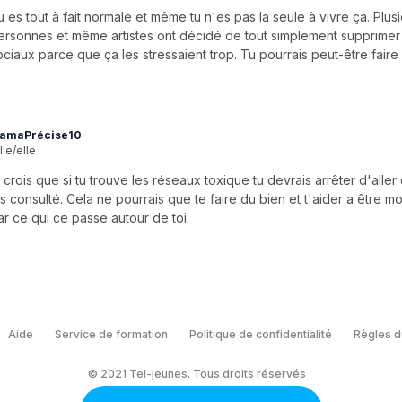
u es tout à fait normale et même tu n'es pas la seule à vivre ça. Plus
ersonnes et même artistes ont décidé de tout simplement supprimer
ociaux parce que ça les stressaient trop. Tu pourrais peut-être faire 
amaPrécise10
lle/elle
e crois que si tu trouve les réseaux toxique tu devrais arrêter d'alle
es consulté. Cela ne pourrais que te faire du bien et t'aider a être mo
ar ce qui ce passe autour de toi
Aide
Service de formation
Politique de confidentialité
Règles d
© 2021 Tel-jeunes. Tous droits réservés