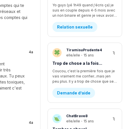
omptes qui te
Yo guys (yé 1h49 quand j'écris ça) je
suis en couple depuis 4-5 mois avec
 réseaux et
un non binaire et genre je veux avoir des relations avec iel mais iel est pas sur d'être prêt, ça fait quelques temps qu'y commence à vouloir faire plus... L'affaire c que je me sens comme si je l'écoutais pas assez mais finalement je suis trop à l'écoute. Moi ça fait longtemps que je veux faire ma première fois avec iel, j'y est déjà pris les seins mais mtn iel veux plus, rendu la jsp kwa faire... J'y dit quoi pour lui demander pk iel veux plus me laisser les toucher?
les comptes qui
Relation sexuelle
TiramisuPrudente4
4a
1j
elle/elle
·
15 ans
Trop de chose a la fois...
ent
r très
Coucou, c'est la première fois que je
eaux. Tu peux
vais vraiment me confier...mais jen
peu plus. Il y a trop de chose que se passe en même temps...en se moment, je suis en procès contre un pédophile... j'étais supposer aller lire une lettre devant la cour il y a deux semaines environ, mais ça été reporter au dans deux mois. Encore. Ça fsit 2 ans que c'est reporter chaque fois. Moi jetais enfin prête a passer par dessus...mais c'est encore loin d'être fini et ça va juste me stresser encore plus. J'ai aussi été victims d'un viol d'un ami proche. Ça aussi sa failli partir en procès et c'était stressant parce que j'avais plein dappel par rapport a sa de pleins de personnes. Ma mère m'explicais pas bien les nouvelles par rapport a sa, se qui me faisait croire pleins d'affaires qui était fausse. Sinon, je change d'école cette année, pour mon secondaire 4. Je vais dans une école ou je ne suis pas vraiment apprecier, sans trop savoir pourquoi...je vais perdre tout mes amis et de sec 1 à sec 3 sa été les seuls années dans une seule école de tout ma vie. Lintidimation reviens de plus en plus...J'ai l'impression de redevenir comme avant...celle qui ce noyait dans le négatif a toute situation. J'ai vraiment changer aujourd'hui, sauf que j'ai trop l'impression de redevenir celle que j'étais...J'ai recommencer a me scarifier, alors que sa fais au moins des mois et des mois que je ne lavais pas fait....je ne sais plus du tout quoi faire...merci de m'avoir lu, c'est très apprecier 🤍
tes toxiques,
iment c'est
Demande d’aide
ChatBrave8
1j
elle/elle
·
15 ans
4a