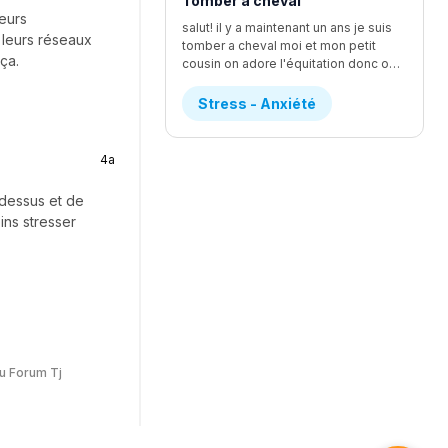
Tomber a cheval
ieurs
salut! il y a maintenant un ans je suis
 leurs réseaux
tomber a cheval moi et mon petit
ça.
cousin on adore l'équitation donc on a fait un quand de jour d'équitation et c'était vraiment le fun j'avait un cheval que je m'étai vraiment beaucoup attacher mais se cheval avien comme réputation de faire tomber les personne mais je l'avait déjà monte lundi et tout ce bien passer et j'ai réussi a pas tomber lundi que mon cheval ( jessie) a essaie de le faire et je réussi a le contrôler donc j'ai demander a la prof si je pouvais la monter et elle a accepter mais le mercredi de la semaine je tomber depuis que je suis toute petite J'ADORAIS LES CHEVEUX mais quand je suis tomber je n'arrivait plus a respire pendent au moins une bonne grosse minute j'ai eu un étirement du loberais dans le dos ou un truc comme ca au début je n'arrivais vraiment pas a me lever les monitrice mon dit de me mettre sur le coter et de prendre le temps pour me relever j'ai eu un rendez-vous chez le chiro et elle ma dit que je pouvez pas remonter avent 2 jour si sa me faisait plus mal mais je ne suis pas remonter mais je voulais voir si Jessie était correct donc je suis aller mais je n'ai pas monter Mais la sa fais un ans et je sais pas il a une parti de moi qui veut vraiment remonter mais l'autre a vraiment peur et sa me STRESS ENORMEMENT donc si vous avais de conseille je suis preneusedesoler pour le faute d'ortoragphe et ja pas tout dit le detaille mais les plus importent
Stress - Anxiété
4a
r dessus et de
ins stresser
u Forum Tj