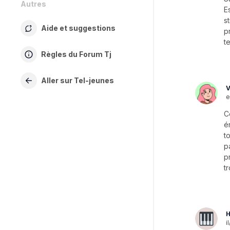
Autres
E
s
Aide et suggestions
p
t
Règles du Forum Tj
Aller sur Tel-jeunes
V
e
C
é
t
p
p
t
H
il