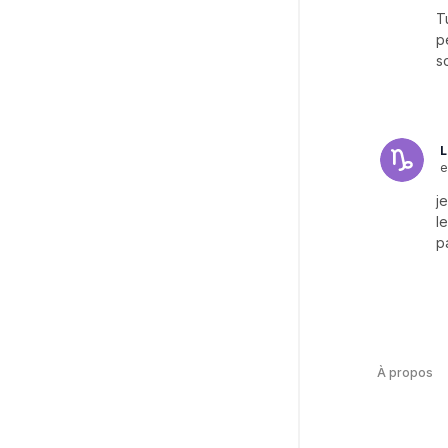
T
p
s
L
e
j
l
p
À propos