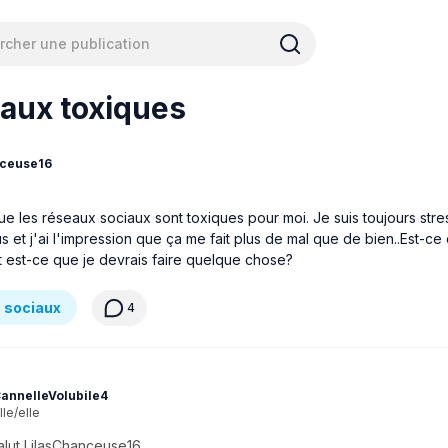
aux toxiques
nceuse16
ue les réseaux sociaux sont toxiques pour moi. Je suis toujours str
s et j'ai l'impression que ça me fait plus de mal que de bien..Est-ce 
t est-ce que je devrais faire quelque chose?
 sociaux
4
annelleVolubile4
lle/elle
alut LilasChanceuse16,