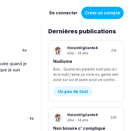
Se connecter
Créer un compte
Dernières publications
Liste
HoisinVigilante4
4a
21h
de
il/lui
·
14 ans
discussions
Nudisme
essée quand je
Bon... Quand les parents sont pas la (
que je suis
et la nuit) j'aime ça vivre nu, genre rien
avoir sur soi et juste avoir ce confort, je suis le seul à être nudiste... Et je fais kwa pour les voisins?
Un peu de tout
HoisinVigilante4
22h
4a
il/lui
·
14 ans
Non binaire c' compliqué