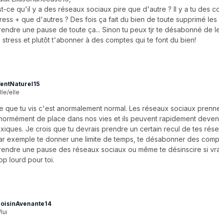
st-ce qu'il y a des réseaux sociaux pire que d'autre ? Il y a tu des c
tress + que d'autres ? Des fois ça fait du bien de toute supprimé les
rendre une pause de toute ça... Sinon tu peux tjr te désabonné de 
e stress et plutôt t'abonner à des comptes qui te font du bien!
entNaturel15
lle/elle
e que tu vis c'est anormalement normal. Les réseaux sociaux prenn
normément de place dans nos vies et ils peuvent rapidement deveni
oxiques. Je crois que tu devrais prendre un certain recul de tes rés
ar exemple te donner une limite de temps, te désabonner des comp
rendre une pause des réseaux sociaux ou même te désinscire si vra
rop lourd pour toi.
oisinAvenante14
/lui