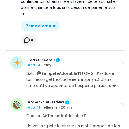
continuer ton chemain vers lavenir. Je te souhaite
bonne chance a tous si ta besoin de parler je suis
la!!!
Peine d'amour
4
TerreSincère9
1a
Ado TJ
·
elle/elle
Salut
@TempêteAdorable11
! OMG! J'a-do-re
ton message! Il est tellement inspirant:) J'suis
sure qu'il va apporter de l'espoir à plusieurs ❤️
Arc-en-cielFestive1
1a
Ado TJ
·
elle/elle
·
20 ans
Coucou
@TempêteAdorable11
!
Je voulais juste te glisser un mot à propos de ton