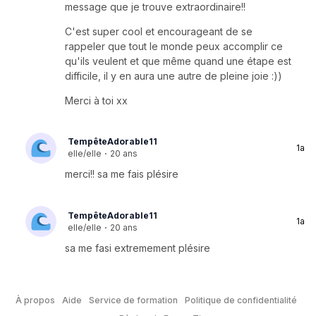
message que je trouve extraordinaire!!
C'est super cool et encourageant de se
rappeler que tout le monde peux accomplir ce
qu'ils veulent et que même quand une étape est
difficile, il y en aura une autre de pleine joie :))
Merci à toi xx
TempêteAdorable11
1a
elle/elle
·
20 ans
merci!! sa me fais plésire
TempêteAdorable11
1a
elle/elle
·
20 ans
sa me fasi extremement plésire
À propos
Aide
Service de formation
Politique de confidentialité