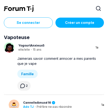
Se connecter
Créer un compte
Vapoteuse
YogourtAnxieux5
1a
elle/elle
·
15 ans
Jaimerais savoir comment annocer a mes parents
que je vape
Famille
2
CannelleAmusé16
1a
Ado TJ
·
Préfère ne pas répondre