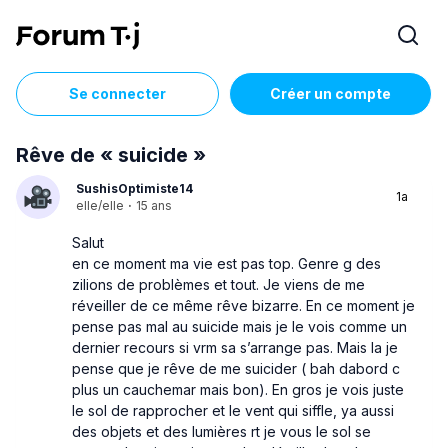
Se connecter
Créer un compte
Rêve de « suicide »
SushisOptimiste14
1a
elle/elle
·
15 ans
Salut
en ce moment ma vie est pas top. Genre g des
zilions de problèmes et tout. Je viens de me
réveiller de ce même rêve bizarre. En ce moment je
pense pas mal au suicide mais je le vois comme un
dernier recours si vrm sa s’arrange pas. Mais la je
pense que je rêve de me suicider ( bah dabord c
plus un cauchemar mais bon). En gros je vois juste
le sol de rapprocher et le vent qui siffle, ya aussi
des objets et des lumières rt je vous le sol se