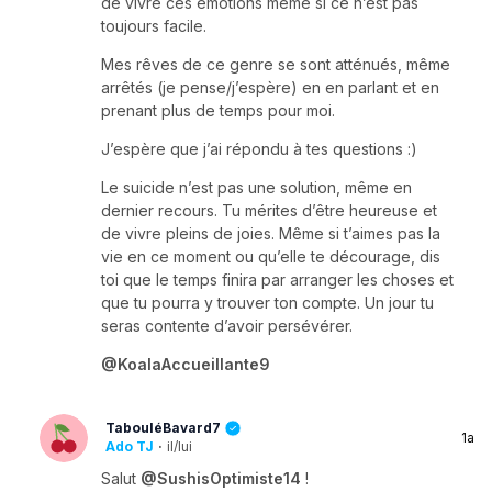
de vivre ces émotions même si ce n’est pas
toujours facile.
Mes rêves de ce genre se sont atténués, même
arrêtés (je pense/j’espère) en en parlant et en
prenant plus de temps pour moi.
J’espère que j’ai répondu à tes questions :)
Le suicide n’est pas une solution, même en
dernier recours. Tu mérites d’être heureuse et
de vivre pleins de joies. Même si t’aimes pas la
vie en ce moment ou qu’elle te décourage, dis
toi que le temps finira par arranger les choses et
que tu pourra y trouver ton compte. Un jour tu
seras contente d’avoir persévérer.
@KoalaAccueillante9
TabouléBavard7
1a
Ado TJ
·
il/lui
Salut
@SushisOptimiste14
!