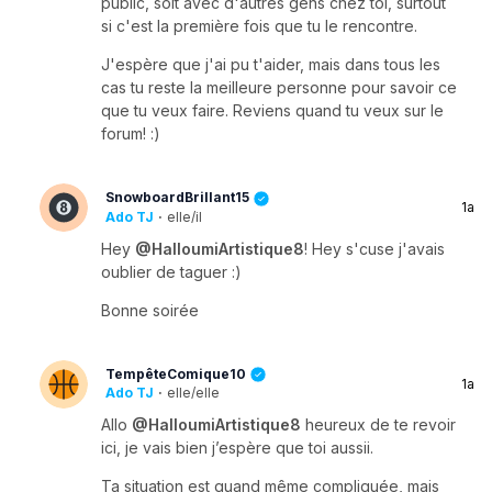
public, soit avec d'autres gens chez toi, surtout
si c'est la première fois que tu le rencontre.
J'espère que j'ai pu t'aider, mais dans tous les
cas tu reste la meilleure personne pour savoir ce
que tu veux faire. Reviens quand tu veux sur le
forum! :)
SnowboardBrillant15
1a
Ado TJ
·
elle/il
Hey
@HalloumiArtistique8
! Hey s'cuse j'avais
oublier de taguer :)
Bonne soirée
TempêteComique10
1a
Ado TJ
·
elle/elle
Allo
@HalloumiArtistique8
heureux de te revoir
ici, je vais bien j’espère que toi aussii.
Ta situation est quand même compliquée, mais