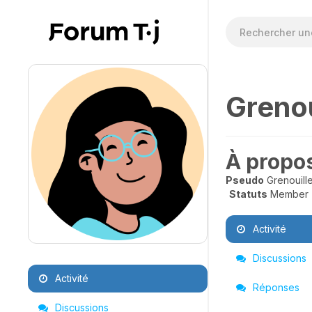
Grenou
À propo
Pseudo
Grenouill
Statuts
Member
Activité
Discussions
Activité
Réponses
Discussions