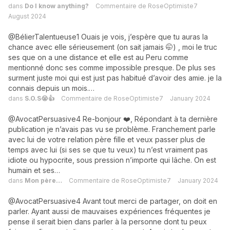
dans
Do I know anything?
Commentaire de
RoseOptimiste7
August 2024
@BélierTalentueuse1 Ouais je vois, j’espère que tu auras la
chance avec elle sérieusement (on sait jamais 🤭) , moi le truc
ses que on a une distance et elle est au Peru comme
mentionné donc ses comme impossible presque. De plus ses
surment juste moi qui est just pas habitué d’avoir des amie. je la
connais depuis un mois.…
dans
S.O.S😭👍
Commentaire de
RoseOptimiste7
January 2024
@AvocatPersuasive4 Re-bonjour ❤️, Répondant à ta dernière
publication je n’avais pas vu se problème. Franchement parle
avec lui de votre relation père fille et veux passer plus de
temps avec lui (si ses se que tu veux) tu n’est vraiment pas
idiote ou hypocrite, sous pression n’importe qui lâche. On est
humain et ses…
dans
Mon père…
Commentaire de
RoseOptimiste7
January 2024
@AvocatPersuasive4 Avant tout merci de partager, on doit en
parler. Ayant aussi de mauvaises expériences fréquentes je
pense il serait bien dans parler à la personne dont tu peux