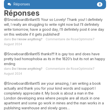
Réponses
8
Réponses
@SnowboardBrillant15 Your so Lovely! Thank you! I definitely
will, I really am struggling to write right now but I’ll definitely
write tomorrow, have a good day, I’ll definitely post it one day
on this website if it gets published!
dans
Do I know anything?
Commentaire de
RoseOptimiste7
August 2024
@SnowboardBrillant15 thanks!!!! It is gay too and does have
pretty bad homophobia as its in the 1820’s but its not an happy
ending
dans
Do I know anything?
Commentaire de
RoseOptimiste7
August 2024
@SnowboardBrillant15 aw your amazing, I am writing a book
actually and thank you for your kind words and support I
completely appreciate it. My book is about a man in the
London developing area where people are all stuck in one
apartment and some go work in mines and the man works in a
publishing warehouse and slowly goes…