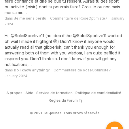
faire confiance et dire se que tu ressent. Aurais tu des sport
ou activité (loisir.) dont tu pourrais faire? Crois le ou non mais
moi sa me…
dans
Je me sens perdu
Commentaire de
RoseOptimiste7
January
2024
Hi, @SoleilSportive11 (no idea if the @SoleilSportive11 worked
oh wait I made it highlight 🤭) Didn't know if anyone would
actually read all that gibberish, can’t thank you enough for
answering both of them with you wisdom, I am quite baffled it
inspired you. Didn’t think so. I don’t know if you will get any
notifications,…
dans
Do I know anything?
Commentaire de
RoseOptimiste7
January 2024
À propos
Aide
Service de formation
Politique de confidentialité
Règles du Forum Tj
© 2021 Tel-jeunes. Tous droits réservés