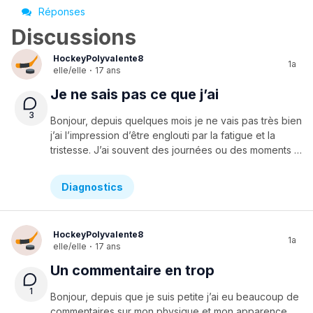
Réponses
Discussions
HockeyPolyvalente8
1a
elle/elle
·
17 ans
Je ne sais pas ce que j’ai
3
Bonjour, depuis quelques mois je ne vais pas très bien
j’ai l’impression d’être englouti par la fatigue et la
tristesse. J’ai souvent des journées ou des moments dans la journée ou je vais mieux et que parfois je me sens heureuse, mais il y a des journées que j’ai l’impression que juste de me lever du lit est une tache insupportable. Il n’y a eu aucune événement dans ma vie qui aurait pu me créer cette tristesse et au début je pensais que tous le monde avait des passes comme ça dans sa vie. Je n’ai plus de motivation et certain jour j’ai l’impression que je pourrais éclaté en sanglots à tous moments. J’ai peur d’aller chercher de l’aide mais j’ai aussi peur que je reste ainsi. J’aimerais en parler à mes parents mais j’ai peur de leurs réactions je n’ai leurs aient jamais vraiment montré à quelle point j’étais déprimé et j’ai toujours garder le sourire.
Diagnostics
HockeyPolyvalente8
1a
elle/elle
·
17 ans
Un commentaire en trop
1
Bonjour, depuis que je suis petite j’ai eu beaucoup de
commentaires sur mon physique et mon apparence