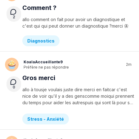
Comment ?
2
allo
comment
on
fait
pour
avoir
un
diagnostique
et
c'est
qui
qui
peut
donner
un
diagnostique
?merci
🦋
Diagnostics
KoalaAccueillante9
2m
Préfère ne pas répondre
Gros merci
0
allo à tousje voulais juste dire merci en faitcar c'est
nice de voir qu'il y a des genscomme moiqui prennent
du temps pour aider les autrespuis qui sont là pour supporter facque gros merci à toute la gang qui écrit sur le forumvous êtes tous des gens extraordinaires si ya quoique ce soit je suis laune poussière dans luniversqui essaie de faire la differencepuis qui essaie d'aller mieuxpuis guyssss c possible je suis en train de réussir enfinje croisjesperepuis après un anca va mieux donc lâchez pasc possibleet vous êtes trop niceon est capable :)si la vie n'est pas belle mtnelle le sera plus tard c sur 🦋🦋
Stress - Anxiété