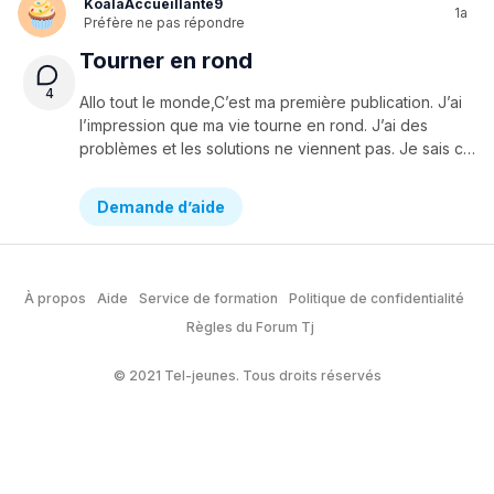
KoalaAccueillante9
1a
Préfère ne pas répondre
Tourner en rond
4
Allo tout le monde,C’est ma première publication. J’ai
l’impression que ma vie tourne en rond. J’ai des
problèmes et les solutions ne viennent pas. Je sais ce que je pourrais/devrais faire, mais il y a toujours une bonne raison de ne pas le faire. Je suis dans un flou artistique avec quelqu’un et je sais pas où ça s’en va mais je ne veux pas blesser ou énerver la personne en étant trop intense ou insistante. Alors j’attends et j’espère, mais ça me fait stresser. J’ai aucune patience avec certaines personnes alors qu’elles font beaucoup pour moi (mes parents). J’essaie de leur donner de l’attention mais ça n’aide pas et je me sens coupable. J’avais l’impression d’aller mieux, et je vais moins pire qu’avant mais je retourne vers le bas et c’est triste. Je tourne en rond et je sais pas comment arrêter.C’est épuisant car j’ai l’impression que rien n’avance et que ça se répète sans cesse. Les journées s’allongent car j’arrive pas à m’endormir avec ce tourbillon.Même si j’ai des amis présents, je me sens tout le temps seule quand elles sont pas là et je sais que ce n’est pas normal. Est ce que vous pouvez m’aider ?Merci d’avoir lu mon géant monologue :) @KoalaAccueillante9
Demande d’aide
À propos
Aide
Service de formation
Politique de confidentialité
Règles du Forum Tj
© 2021 Tel-jeunes. Tous droits réservés