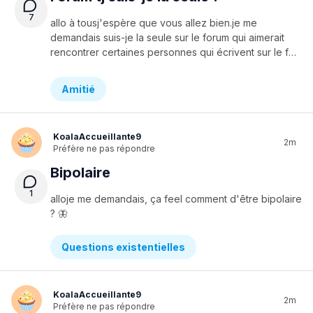
7
allo à tousj'espère que vous allez bien.je me
demandais suis-je la seule sur le forum qui aimerait
rencontrer certaines personnes qui écrivent sur le forum en vrai pour pouvoir partager plus et se connaître ?je sais qu'on peut pas pour garder le forum anonyme, mais je me demandais seulement si j'étais la seule ou pas.merci 🦋🦋
Amitié
KoalaAccueillante9
2m
Préfère ne pas répondre
Bipolaire
1
alloje
me
demandais,
ça
feel
comment
d'être
bipolaire
?
🦋
Questions existentielles
KoalaAccueillante9
2m
Préfère ne pas répondre