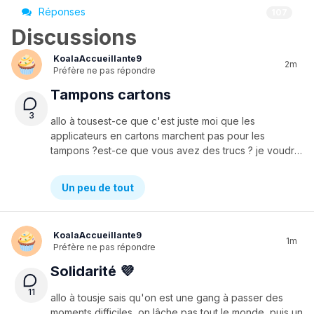
Réponses
107
Discussions
KoalaAccueillante9
2m
Préfère ne pas répondre
Tampons cartons
3
allo à tousest-ce que c'est juste moi que les
applicateurs en cartons marchent pas pour les
tampons ?est-ce que vous avez des trucs ? je voudrais vrm être plus écologique merci 🦋🦋
Un peu de tout
KoalaAccueillante9
1m
Préfère ne pas répondre
Solidarité 💜
11
allo à tousje sais qu'on est une gang à passer des
moments difficiles, on lâche pas tout le monde, puis un