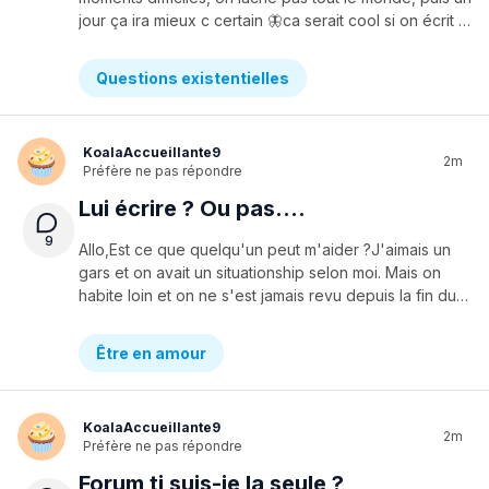
jour ça ira mieux c certain 🦋ca serait cool si on écrit tous un mot d'un truc qu'on a BIEN FAIT dans la vie avec un COEUR d'une couleur qu'on aime ? 💜💜comme ça on pourrait reconnaître nos forces et se partager du positif tous ensemble aussi :) 🦋
Questions existentielles
KoalaAccueillante9
2m
Préfère ne pas répondre
Lui écrire ? Ou pas....
9
Allo,Est ce que quelqu'un peut m'aider ?J'aimais un
gars et on avait un situationship selon moi. Mais on
habite loin et on ne s'est jamais revu depuis la fin du secondaire donc depuis presque un an. Par contre on s'écrivait bcp. Je l'aimais vrm bcp. Y'a comme 7 mois il s'est fait une blonde et a demandé qu'on arrête de se texter par respect pour elle.Je ne sais plus si je l'aime, mais j'ai juste vrm vrm envie de lui écrire tout le temps, même si c'est juste pour prendre des nouvelles. Mais jsp si c éthique puis si c correct pour lui ou si ça trahie sa confiance ? Je veux juste qu'il soit heureux puis j'aimerais vrm move on.Merci @KoalaAccueillante9
Être en amour
KoalaAccueillante9
2m
Préfère ne pas répondre
Forum tj suis-je la seule ?