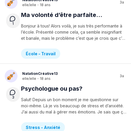
3a
elle/elle
·
18 ans
Ma volonté d’être parfaite…
1
Bonjour à tous! Alors voilà, je suis très performante à
l’école. Présenté comme cela, ça semble insignifiant
et banale, mais le problème c’est que je crois que c’est devenu une obsession. Je suis très perfectionniste et j’aime que tout soit bien fait, et ce, dans n’importe quelle sphère de ma vie. Je veux tout contrôler et je n’arrive pas à lâcher prise. Ça fait plusieurs fois qu’on me le dit (et même un prof) mais je ne sais pas comment!! Je voudrais que tout soit parfait et ne faire aucune erreur, de peur d’être jugée. Je sais bien qu’on apprend de nos erreurs et que c’est comme ça que nous évoluons pour devenir une meilleure personne de nous même, mais on dirait qu’une partie de mon cerveau ne l’a pas compris. C’est la même chose pour mes notes scolaires. Je vise toujours le 100% et j’accepte les notes entre 94 et 100%. En dessous de ça, ça va dépendre de la matière et de l’examen, mais je ne suis pas satisfaite. Sauf que le problème, c’est que si j’ai 75%, j’ai l’impression que c’est la fin et que je ne vaux plus rien. Bien sûr, c’est faut et une part de moi le sais, mais l’autre part ne veux pas comprendre. J’ai eu une note comme ça cette année et j’ai pleuré quelques juste pour ça (à noter que je suis une personne très sensible qui pleure souvent). Je crois que c’est une obsession un peu malsaine puisque je suis rendue à consulter plusieurs fois par jour le site où les profs déposent les notes, dans l’espoir qu’une ait apparu. Je sais que je dois baisser mes attentes, mais je n’y arrive pas. Je vise d’être nominée dans le gala de fin d’année dans la catégorie performance, comme les autres années (je suis en sec.3), et peut-être même être la plus performante (mais juste être nominée me suffit, je ne recherche pas le titre de meilleure).Auriez vous des conseils? En tout cas, merci de m’avoir lu!!
École - Travail
NatationCréative13
3a
elle/elle
·
18 ans
Psychologue ou pas?
3
Salut! Depuis un bon moment je me questionne sur
moi-même. Là je vis beaucoup de stress et d’anxiété.
J’ai aussi du mal à gérer mes émotions. Je sais que ça va passer, mais je me demande si consulter un psy pourrait me faire du bien. J’hésite vraiment car je ne sais pas si je suis prête. De plus, mon amie, qui est allée en voir un l’an passé, n’a pas vraiment aimé son expérience… Alors je ne sais pas!!! Un instant je me dis que j’aurais vraiment besoin d’aide et l’autre me dis que ça ne vaut pas la peine et que j’aurais l’air folle car mon problème n’est pas si important comparé aux autres. Est-ce que ça vous a déjà arrivé de ressentir ça? Si oui, comment en avez vous parler à vos parents? (Car même si j’ai 14 ans, j’ai besoin d’un transport et donc je suis obligée d’avertir quelqu’un). Merci beaucoup!
Stress - Anxiété