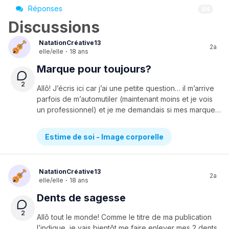
Réponses
84
Discussions
NatationCréative13
2a
elle/elle
·
18 ans
Marque pour toujours?
2
Allô! J’écris ici car j’ai une petite question… il m’arrive
parfois de m’automutiler (maintenant moins et je vois
un professionnel) et je me demandais si mes marques risquaient de rester pour toujours? Je sais très bien que vous n’êtes pas des professionnels, mais peut-être que vous en savez plus que moi! Par exemple, j’ai des marques qui datent du mois de mai qui sont encore présentes ainsi que d’autre de cet été ou du début de l’année scolaire. Elles ont cicatrisé, mais reste qu’il y a une différence entre la nouvelle peau et le reste de mes bras. Je me demandais si ça pouvait continuer à s’atténuer voir a disparaître complètement, ou non puisque ça fait déjà des mois qu’elles sont là?Merci beaucoup!
Estime de soi - Image corporelle
NatationCréative13
2a
elle/elle
·
18 ans
Dents de sagesse
2
Allô tout le monde! Comme le titre de ma publication
l’indique, je vais bientôt me faire enlever mes 2 dents