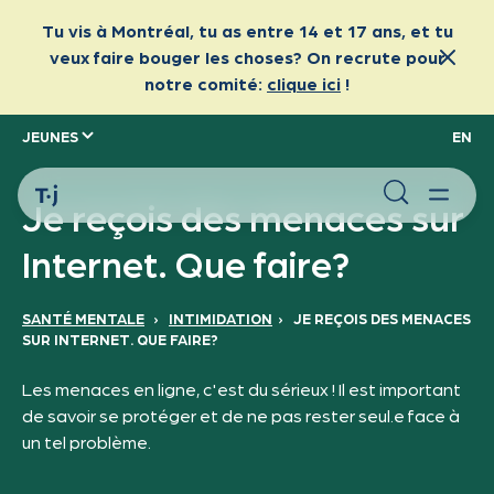
JEUNES
EN
Je reçois des menaces sur
Internet. Que faire?
SANTÉ MENTALE
›
INTIMIDATION
›
JE REÇOIS DES MENACES
SUR INTERNET. QUE FAIRE?
Les menaces en ligne, c'est du sérieux ! Il est important
de savoir se protéger et de ne pas rester seul.e face à
un tel problème.