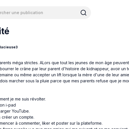
ité
dacieuse3
arents méga strictes. ALors que tout les jeunes de mon âge peuvent 
t bourrer le crâne par leur parent d'histoire de kidnappeur, avoir un
semaine ou même accepter un lift lorsque la mère d'une de leur ami
e dois marcher sous la pluie parce que mes parents refuse que je m
ment je me suis révolter.
mon i-pad
charger YouTube.
s créer un compte.
mmencer à commenter, liker et poster sur la plateforme.