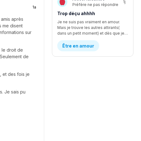
1j
Préfère ne pas répondre
1a
Trop déçu ahhhh
 amis après
Je ne suis pas vraiment en amour.
ls me disent
Mais je trouve les autres attirants(
informations sur
dans un petit moment) et dès que je le dépasse ou trouve son autre côté, je suis une peu déçu 😞. Qu'est-ce qu'il se passe avec moi?!
Être en amour
 le droit de
. Seulement de
 et des fois je
s. Je sais pu