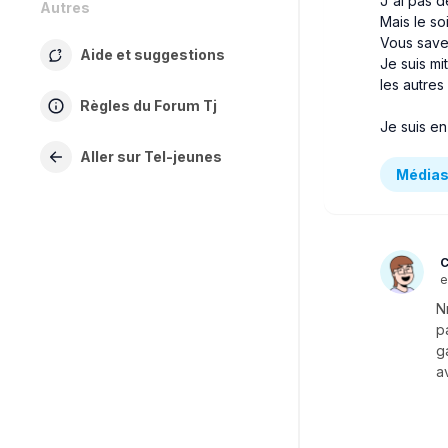
J'ai pas d
Autres
Mais le so
Vous save
Aide et suggestions
Je suis mi
les autre
Règles du Forum Tj
Je suis en 
Aller sur Tel-jeunes
Médias
C
e
N
p
g
a