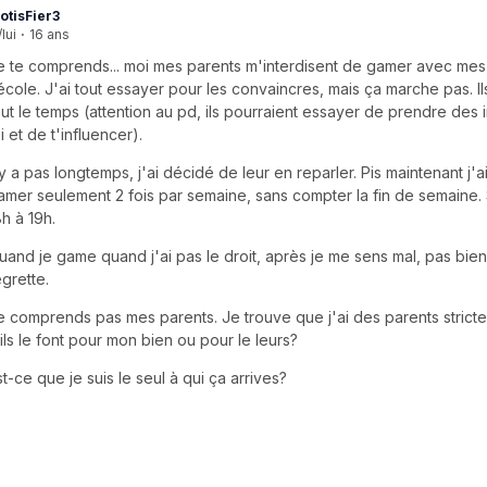
otisFier3
/lui
·
16 ans
e te comprends... moi mes parents m'interdisent de gamer avec mes
'école. J'ai tout essayer pour les convaincres, mais ça marche pas. I
out le temps (attention au pd, ils pourraient essayer de prendre des 
i et de t'influencer).
l y a pas longtemps, j'ai décidé de leur en reparler. Pis maintenant j'ai
amer seulement 2 fois par semaine, sans compter la fin de semaine
8h à 19h.
uand je game quand j'ai pas le droit, après je me sens mal, pas bien,
egrette.
e comprends pas mes parents. Je trouve que j'ai des parents stricte
'ils le font pour mon bien ou pour le leurs?
st-ce que je suis le seul à qui ça arrives?