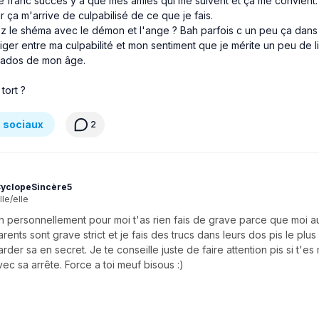
e franc succès y a que mes amies qui me suivent et ça me convient.
ir ça m'arrive de culpabilisé de ce que je fais.
z le shéma avec le démon et l'ange ? Bah parfois c un peu ça dans 
tiger entre ma culpabilité et mon sentiment que je mérite un peu de
s ados de mon âge.
tort ?
 sociaux
2
yclopeSincère5
lle/elle
n personnellement pour moi t'as rien fais de grave parce que moi a
arents sont grave strict et je fais des trucs dans leurs dos pis le plu
arder sa en secret. Je te conseille juste de faire attention pis si t'es 
vec sa arrête. Force a toi meuf bisous :)