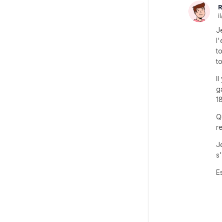
R
il
J
l
t
to
I
g
1
Q
r
J
s
E