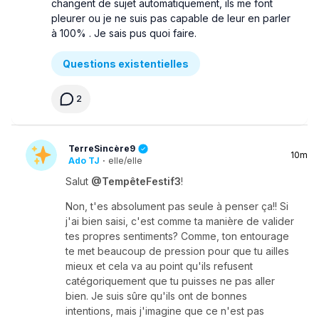
changent de sujet automatiquement, ils me font
pleurer ou je ne suis pas capable de leur en parler
à 100% . Je sais pus quoi faire.
Questions existentielles
2
TerreSincère9
10m
Ado TJ
·
elle/elle
Salut
@TempêteFestif3
!
Non, t'es absolument pas seule à penser ça!! Si
j'ai bien saisi, c'est comme ta manière de valider
tes propres sentiments? Comme, ton entourage
te met beaucoup de pression pour que tu ailles
mieux et cela va au point qu'ils refusent
catégoriquement que tu puisses ne pas aller
bien. Je suis sûre qu'ils ont de bonnes
intentions, mais j'imagine que ce n'est pas