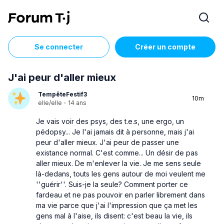
Se connecter
Créer un compte
J'ai peur d'aller mieux
TempêteFestif3
10m
elle/elle
·
14 ans
Je vais voir des psys, des t.e.s, une ergo, un
pédopsy... Je l'ai jamais dit à personne, mais j'ai
peur d'aller mieux. J'ai peur de passer une
existance normal. C'est comme... Un désir de pas
aller mieux. De m'enlever la vie. Je me sens seule
là-dedans, touts les gens autour de moi veulent me
''guérir''. Suis-je la seule? Comment porter ce
fardeau et ne pas pouvoir en parler librement dans
ma vie parce que j'ai l'impression que ça met les
gens mal à l'aise, ils disent: c'est beau la vie, ils