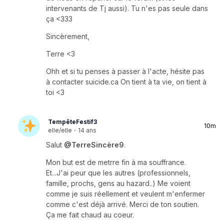
intervenants de Tj aussi). Tu n'es pas seule dans
ça <333
Sincèrement,
Terre <3
Ohh et si tu penses à passer à l'acte, hésite pas
à contacter suicide.ca On tient à ta vie, on tient à
toi <3
TempêteFestif3
10m
elle/elle
·
14 ans
Salut
@TerreSincère9
.
Mon but est de metrre fin à ma souffrance.
Et...J'ai peur que les autres (professionnels,
famille, prochs, gens au hazard..) Me voient
comme je suis réellement et veulent m'enfermer
comme c'est déjà arrivé. Merci de ton soutien.
Ça me fait chaud au coeur.