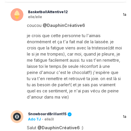
BasketballAttentive12
1a
elle/elle
coucou
@DauphinCréative6
je crois que cette personne tu l'aimais
énormément et ça t'a fait mal de la laissée. je
crois que la fatigue viens avec la tristesse(dit moi
le si je me trompes), car moi, quand je pleure, je
me fatigue facilement aussi. tu vas t'en remettre,
laisse toi le temps.(le seule réconfort à une
peine d'amour c'est le chocolat!!) j'espère que
tu va t'en remettre et retrouvé ta joie. on est là si
tu as besoin de parler!( et je sais pas vraiment
quel es ce sentiment, je n'ai pas vécu de peine
d'amour dans ma vie)
SnowboardBrillant15
1a
Ado TJ
·
elle/il
Salut
@DauphinCréative6
:)