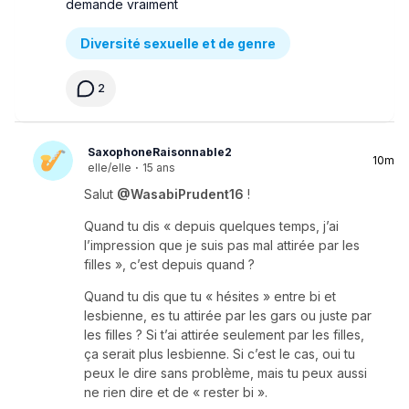
demande vraiment
Diversité sexuelle et de genre
2
SaxophoneRaisonnable2
10m
elle/elle
·
15 ans
Salut
@WasabiPrudent16
!
Quand tu dis « depuis quelques temps, j’ai
l’impression que je suis pas mal attirée par les
filles », c’est depuis quand ?
Quand tu dis que tu « hésites » entre bi et
lesbienne, es tu attirée par les gars ou juste par
les filles ? Si t’ai attirée seulement par les filles,
ça serait plus lesbienne. Si c’est le cas, oui tu
peux le dire sans problème, mais tu peux aussi
ne rien dire et de « rester bi ».