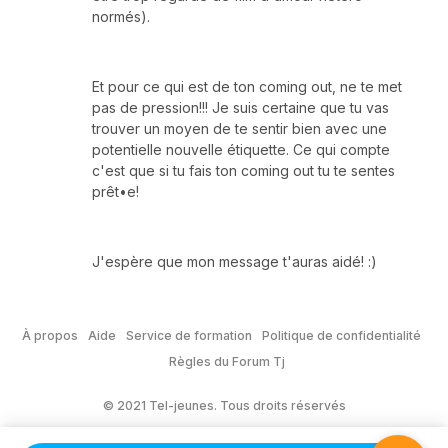
normés).
Et pour ce qui est de ton coming out, ne te met
pas de pression!!! Je suis certaine que tu vas
trouver un moyen de te sentir bien avec une
potentielle nouvelle étiquette. Ce qui compte
c'est que si tu fais ton coming out tu te sentes
prêt•e!
J'espère que mon message t'auras aidé! :)
À propos
Aide
Service de formation
Politique de confidentialité
Règles du Forum Tj
© 2021 Tel-jeunes. Tous droits réservés