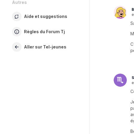
Autres
B
e
Aide et suggestions
S
Règles du Forum Tj
M
C
Aller sur Tel-jeunes
p
S
e
C
J
p
a
é
B