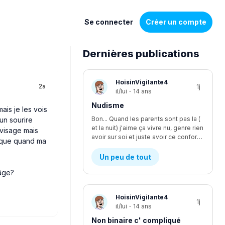
Se connecter
Créer un compte
Dernières publications
Liste
HoisinVigilante4
2a
1j
de
il/lui
·
14 ans
discussions
Nudisme
ais je les vois
Bon... Quand les parents sont pas la (
 un sourire
et la nuit) j'aime ça vivre nu, genre rien
 visage mais
avoir sur soi et juste avoir ce confort, je suis le seul à être nudiste... Et je fais kwa pour les voisins?
nt que quand ma
Un peu de tout
 âge?
HoisinVigilante4
1j
il/lui
·
14 ans
Non binaire c' compliqué