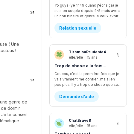
Yo guys (yé 1h49 quand j'écris ça) je
suis en couple depuis 4-5 mois avec
2a
un non binaire et genre je veux avoir des relations avec iel mais iel est pas sur d'être prêt, ça fait quelques temps qu'y commence à vouloir faire plus... L'affaire c que je me sens comme si je l'écoutais pas assez mais finalement je suis trop à l'écoute. Moi ça fait longtemps que je veux faire ma première fois avec iel, j'y est déjà pris les seins mais mtn iel veux plus, rendu la jsp kwa faire... J'y dit quoi pour lui demander pk iel veux plus me laisser les toucher?
Relation sexuelle
euse ( Une
outous !
TiramisuPrudente4
2j
elle/elle
·
15 ans
Trop de chose a la fois...
Coucou, c'est la première fois que je
vais vraiment me confier...mais jen
2a
peu plus. Il y a trop de chose que se passe en même temps...en se moment, je suis en procès contre un pédophile... j'étais supposer aller lire une lettre devant la cour il y a deux semaines environ, mais ça été reporter au dans deux mois. Encore. Ça fsit 2 ans que c'est reporter chaque fois. Moi jetais enfin prête a passer par dessus...mais c'est encore loin d'être fini et ça va juste me stresser encore plus. J'ai aussi été victims d'un viol d'un ami proche. Ça aussi sa failli partir en procès et c'était stressant parce que j'avais plein dappel par rapport a sa de pleins de personnes. Ma mère m'explicais pas bien les nouvelles par rapport a sa, se qui me faisait croire pleins d'affaires qui était fausse. Sinon, je change d'école cette année, pour mon secondaire 4. Je vais dans une école ou je ne suis pas vraiment apprecier, sans trop savoir pourquoi...je vais perdre tout mes amis et de sec 1 à sec 3 sa été les seuls années dans une seule école de tout ma vie. Lintidimation reviens de plus en plus...J'ai l'impression de redevenir comme avant...celle qui ce noyait dans le négatif a toute situation. J'ai vraiment changer aujourd'hui, sauf que j'ai trop l'impression de redevenir celle que j'étais...J'ai recommencer a me scarifier, alors que sa fais au moins des mois et des mois que je ne lavais pas fait....je ne sais plus du tout quoi faire...merci de m'avoir lu, c'est très apprecier 🤍
Demande d’aide
t une genre de
t de dormir
 Je te conseil
lématique.
ChatBrave8
2j
elle/elle
·
15 ans