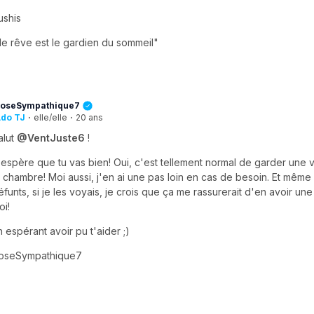
ushis
 le rêve est le gardien du sommeil"
oseSympathique7
do TJ
·
elle/elle
·
20 ans
alut
@VentJuste6
!
'espère que tu vas bien! Oui, c'est tellement normal de garder une 
a chambre! Moi aussi, j'en ai une pas loin en cas de besoin. Et même
éfunts, si je les voyais, je crois que ça me rassurerait d'en avoir u
oi!
n espérant avoir pu t'aider ;)
oseSympathique7