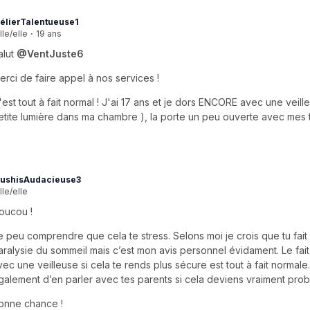
élierTalentueuse1
lle/elle
·
19 ans
alut
@VentJuste6
erci de faire appel à nos services !
'est tout à fait normal ! J'ai 17 ans et je dors ENCORE avec une veill
etite lumière dans ma chambre ), la porte un peu ouverte avec mes t
ushisAudacieuse3
lle/elle
oucou !
e peu comprendre que cela te stress. Selons moi je crois que tu fai
aralysie du sommeil mais c’est mon avis personnel évidament. Le fai
vec une veilleuse si cela te rends plus sécure est tout à fait normale.
galement d’en parler avec tes parents si cela deviens vraiment prob
onne chance !