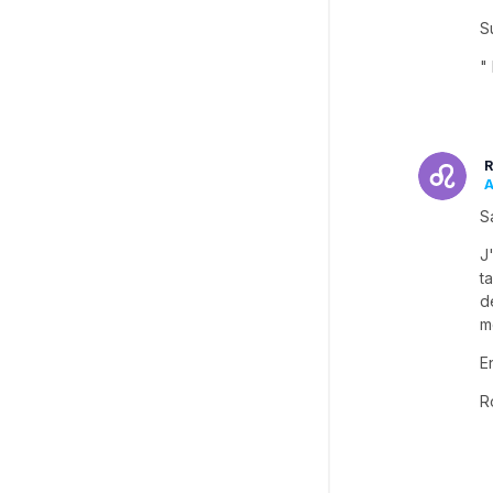
S
"
R
A
S
J
t
d
m
E
R