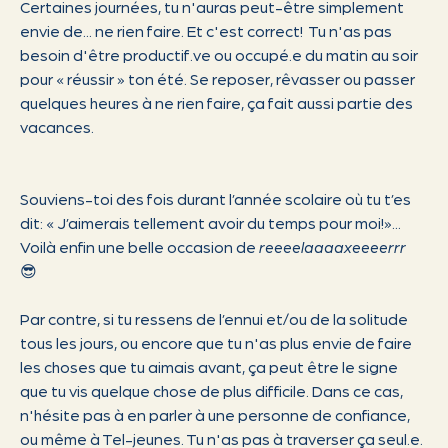
Certaines journées, tu n'auras peut-être simplement
envie de... ne rien faire. Et c'est correct! Tu n'as pas
besoin d'être productif.ve ou occupé.e du matin au soir
pour « réussir » ton été. Se reposer, rêvasser ou passer
quelques heures à ne rien faire, ça fait aussi partie des
vacances.
Souviens-toi des fois durant l’année scolaire où tu t’es
dit: « J’aimerais tellement avoir du temps pour moi!»...
Voilà enfin une belle occasion de
reeeelaaaaxeeeerrr
😎
Par contre, si tu ressens de l’ennui et/ou de la solitude
tous les jours, ou encore que tu n'as plus envie de faire
les choses que tu aimais avant, ça peut être le signe
que tu vis quelque chose de plus difficile. Dans ce cas,
n'hésite pas à en parler à une personne de confiance,
ou même à Tel-jeunes. Tu n'as pas à traverser ça seul.e.