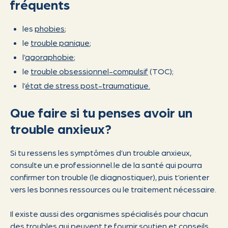
fréquents
les
phobies
;
le
trouble panique
;
l’
agoraphobie
;
le
trouble obsessionnel-compulsif
(TOC);
l’
état de stress post-traumatique
.
Que faire si tu penses avoir un
trouble anxieux?
Si tu ressens les symptômes d’un trouble anxieux,
consulte un.e professionnel.le de la santé qui pourra
confirmer ton trouble (le diagnostiquer), puis t’orienter
vers les bonnes ressources ou le traitement nécessaire.
Il existe aussi des organismes spécialisés pour chacun
des troubles qui peuvent te fournir soutien et conseils