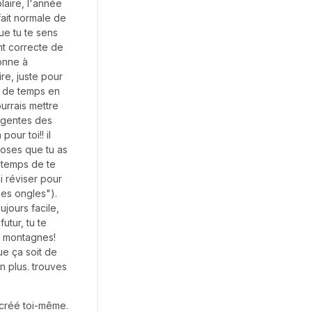
laire, l'année
fait normale de
ue tu te sens
nt correcte de
bonne à
ire, juste pour
is de temps en
urrais mettre
xigentes des
our toi!! il
choses que tu as
e temps de te
i réviser pour
es ongles").
oujours facile,
utur, tu te
s montagnes!
ue ça soit de
n plus. trouves
e créé toi-même.