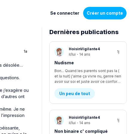
Se connecter
Créer un compte
Dernières publications
Liste
HoisinVigilante4
1a
1j
de
il/lui
·
14 ans
discussions
Nudisme
uis désolée…
Bon... Quand les parents sont pas la (
et la nuit) j'aime ça vivre nu, genre rien
questions.
avoir sur soi et juste avoir ce confort, je suis le seul à être nudiste... Et je fais kwa pour les voisins?
ue j’exagère ou
Un peu de tout
 d’autres ont
d même. Je ne
 l’impression
HoisinVigilante4
1j
il/lui
·
14 ans
béissante,
Non binaire c' compliqué