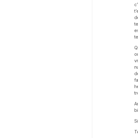
c
t
d
t
e
t
Q
o
v
n
d
f
h
t
A
b
S
T