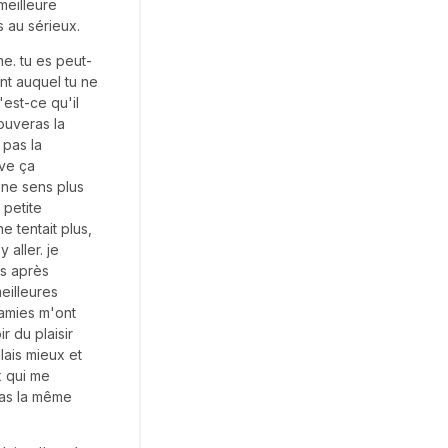
meilleure
s au sérieux.
e. tu es peut-
ent auquel tu ne
'est-ce qu'il
rouveras la
 pas la
uve ça
 ne sens plus
 petite
e tentait plus,
 aller. je
is après
eilleures
 amies m'ont
r du plaisir
llais mieux et
x qui me
eras la même