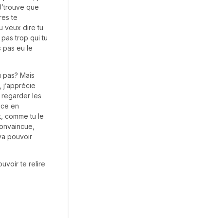
J’trouve que
res te
u veux dire tu
 pas trop qui tu
s pas eu le
u pas? Mais
, j’apprécie
 regarder les
ace en
t, comme tu le
convaincue,
va pouvoir
voir te relire