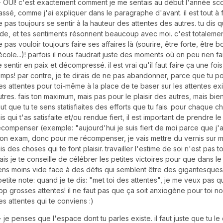
- OUI! c'est exactement comment je me sentais au début l'année sco
assé, comme j'ai expliquer dans le paragraphe d'avant. il est tout à 
e pas toujours se sentir à la hauteur des attentes des autres. tu dis q
ide, et tes sentiments résonnent beaucoup avec moi. c'est totaleme
e pas vouloir toujours faire ses affaires là (sourire, être forte, être 
'école...)! parfois il nous faudrait juste des moments où on peu rien fa
e sentir en paix et décompressé. il est vrai qu'il faut faire ça une fo
emps! par contre, je te dirais de ne pas abandonner, parce que tu po
es attentes pour toi-même à la place de te baser sur les attentes e
utres. fais ton maximum, mais pas pour le plaisir des autres, mais bien p
aut que tu te sens statisfiaites des efforts que tu fais. pour chaque 
ais qui t'as satisfaite et/ou rendue fiert, il est important de prendre l
écompenser (exemple: "aujourd'hui je suis fiert de moi parce que j'a
on exam, donc pour me récompenser, je vais mettre du vernis sur m
ais des choses qui te font plaisir. travailler l'estime de soi n'est pas t
ais je te conseille de célébrer les petites victoires pour que dans le f
ens moins vide face à des défis qui semblent être des gigantesque
petite note: quand je te dis: "met toi des attentes", je me veux pas q
rop grosses attentes! il ne faut pas que ça soit anxiogène pour toi no
es attentes qui te conviens :)
- je penses que l'espace dont tu parles existe. il faut juste que tu l