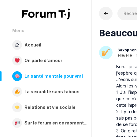
Beaucou
Menu
Accueil
Saxophon
elle/elle
·
On parle d'amour
Bon… je sa
j’espère 
La santé mentale pour vrai
J'écris su
Alors les-
La sexualité sans tabous
1: J’ai l’
que ce n’e
cette impr
Relations et vie sociale
2: Il y a 
sais pas p
Sur le forum en ce moment...
de se forc
3: On dira