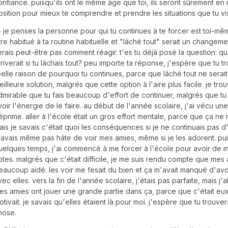
onfiance. puisqu'ils ont le même âge que toi, ils seront sûrement en 
osition pour mieux te comprendre et prendre les situations que tu vi
- je penses la personne pour qui tu continues à te forcer est toi-mêm
tre habitué à ta routine habituelle et "lâché tout" serait un changem
erais peut-être pas comment réagir. t'es tu déjà posé la question: qu
rriverait si tu lâchais tout? peu importe ta réponse, j'espère que tu t
éelle raison de pourquoi tu continues, parce que lâché tout ne serait
eilleure solution, malgrés que cette option à l'aire plus facile. je tro
dmirable que tu fais beaucoup d'effort de continuer, malgrés que tu
voir l'énergie de le faire. au début de l'année scolaire, j'ai vécu une
éprime. aller à l'école était un gros effort mentale, parce que ça ne n
ais je savais c'était quoi les conséquences si je ne continuais pas d'y
'avais même pas hâte de voir mes amies, même si je les adorent. pu
uelques temps, j'ai commencé à me forcer à l'école pour avoir de m
otes. malgrés que c'était difficile, je me suis rendu compte que mes
eaucoup aidé. les voir me fesait du bien et ça m'avait manqué d'avoi
vec elles. vers la fin de l'année scolaire, j'étais pas parfaite, mais j'a
es amies ont jouer une grande partie dans ça, parce que c'était eu
otivait. je savais qu'elles étaient là pour moi. j'espère que tu trouv
hose.