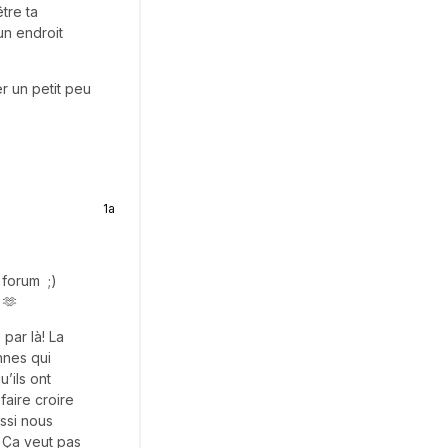
être ta
un endroit
r un petit peu
1a
e forum ;)
! 🫶
par là! La
nnes qui
u’ils ont
faire croire
ussi nous
! Ça veut pas