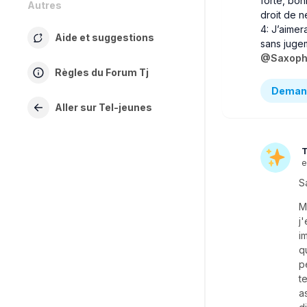
forte, bon
Autres
droit de n
4: J’aimer
Aide et suggestions
sans juge
@Saxoph
Règles du Forum Tj
Demand
Aller sur Tel-jeunes
T
e
S
M
j
i
q
p
t
a