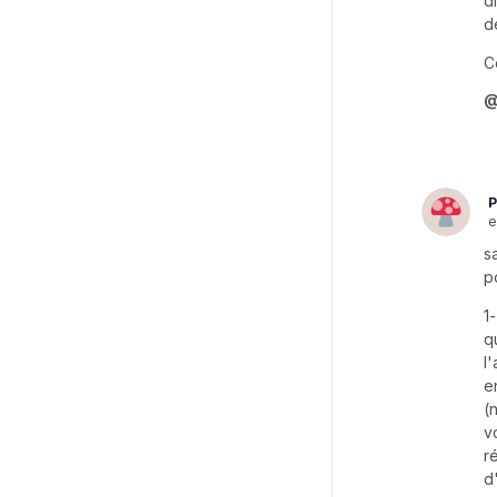
d
d
C
@
P
e
s
p
1
q
l
e
(
v
r
d