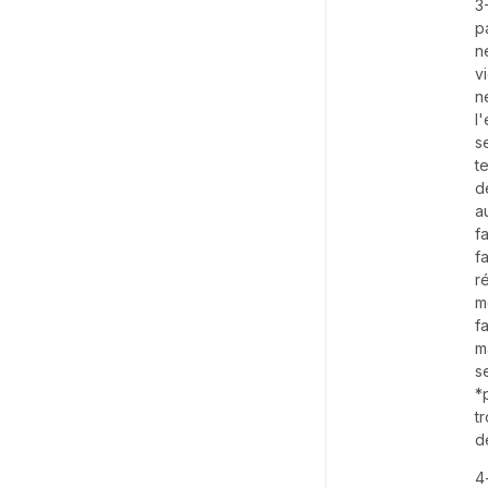
3
p
n
v
n
l
s
t
d
a
f
f
r
m
f
m
s
*
t
d
4