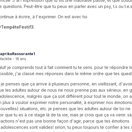
ifficile. J'ai l'impression que tu vis une mauvaise passe, et que souda
e questions. Peut-être que tu peux en parler avec un psy, t.s ou t.e.
ontinue à écrire, à t'exprimer. On est avec toi
TempêteFestif3
.
aprikaRassurante1
lle/elle
·
16 ans
alut! je comprends tout à fait comment tu te sens. pour te répondre l
ossible, j'ai classé mes réponses dans le même ordre que tes questio
- je penses que ça arrive à plusieurs personne, en viellissant, d'avoi
ue les adultes autour de nous ne nous prenne pas aux sérieux. en g
'adolescence, malgrés que ça soit différent pour tout le monde, on a
n plus à vouloir exprimer notre personalité, à exprimer nos émotion
nouvelles) situations, etc. je penses que les adultes autour de toi ne
oir que tu es à ce stage là de ta vie, mais je crois que ça va venir. 
éactions n'est pas une bonne façon d'agir, parce que tes émotions
'adolescences sont valides! sinon, tu peux toujours te confier à tes 