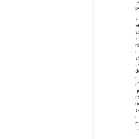
c
p
2
ê
s
a
r
m
a
a
d
m
n
q
n
b
a
m
m
c