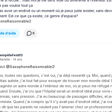
ne à l’école… mais moi je me sens vide ou différente à l’intérieur. Es
e pas vouloir tout ça
ais avoir un endroit ou un moment où je peux juste exister, sans devo
ment. Est-ce que ça existe, ce genre d’espace?
oneRaisonnable2
e d’aide
8
empêteFestif3
lle/elle
·
14 ans
alut
@SaxophoneRaisonnable2
!
oi, toutes ses questions, c'est oui, j'ai déjà ressentit ça. Moi, quand 
'étais autiste, j'ai tout fait pour essayer de trouver mon monde idéal. 
maginée un autre monde à l'intérieur de moi, où je peux me réfugié 
uand. Ensuite, j'ai cru que l'hôpital serait un endroit idéal pour vivr
ensais, sans pression. J'ai eu beaucoup de passages difficiles, et je
erminée. Quand j'ai compris qu'il n'y avait pas d'endroit idéal, j'ai cr
s dit que tes parents ne veulent pas t'amener chez un professionnel