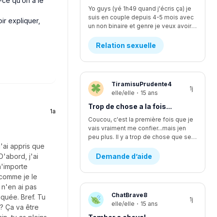
t-ce qu’on a le
Yo guys (yé 1h49 quand j'écris ça) je
suis en couple depuis 4-5 mois avec
ir expliquer,
un non binaire et genre je veux avoir des relations avec iel mais iel est pas sur d'être prêt, ça fait quelques temps qu'y commence à vouloir faire plus... L'affaire c que je me sens comme si je l'écoutais pas assez mais finalement je suis trop à l'écoute. Moi ça fait longtemps que je veux faire ma première fois avec iel, j'y est déjà pris les seins mais mtn iel veux plus, rendu la jsp kwa faire... J'y dit quoi pour lui demander pk iel veux plus me laisser les toucher?
Relation sexuelle
TiramisuPrudente4
1j
elle/elle
·
15 ans
Trop de chose a la fois...
1a
Coucou, c'est la première fois que je
vais vraiment me confier...mais jen
peu plus. Il y a trop de chose que se passe en même temps...en se moment, je suis en procès contre un pédophile... j'étais supposer aller lire une lettre devant la cour il y a deux semaines environ, mais ça été reporter au dans deux mois. Encore. Ça fsit 2 ans que c'est reporter chaque fois. Moi jetais enfin prête a passer par dessus...mais c'est encore loin d'être fini et ça va juste me stresser encore plus. J'ai aussi été victims d'un viol d'un ami proche. Ça aussi sa failli partir en procès et c'était stressant parce que j'avais plein dappel par rapport a sa de pleins de personnes. Ma mère m'explicais pas bien les nouvelles par rapport a sa, se qui me faisait croire pleins d'affaires qui était fausse. Sinon, je change d'école cette année, pour mon secondaire 4. Je vais dans une école ou je ne suis pas vraiment apprecier, sans trop savoir pourquoi...je vais perdre tout mes amis et de sec 1 à sec 3 sa été les seuls années dans une seule école de tout ma vie. Lintidimation reviens de plus en plus...J'ai l'impression de redevenir comme avant...celle qui ce noyait dans le négatif a toute situation. J'ai vraiment changer aujourd'hui, sauf que j'ai trop l'impression de redevenir celle que j'étais...J'ai recommencer a me scarifier, alors que sa fais au moins des mois et des mois que je ne lavais pas fait....je ne sais plus du tout quoi faire...merci de m'avoir lu, c'est très apprecier 🤍
j'ai appris que
D'abord, j'ai
Demande d’aide
n'importe
e comme je le
 n'en ai pas
ChatBrave8
aquée. Bref. Tu
1j
elle/elle
·
15 ans
? Ça va être