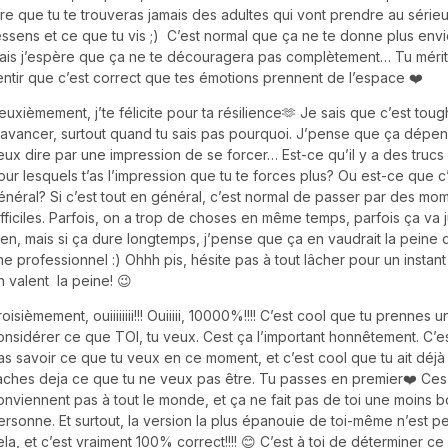
ire que tu te trouveras jamais des adultes qui vont prendre au série
essens et ce que tu vis ;) C’est normal que ça ne te donne plus envi
ais j’espère que ça ne te découragera pas complètement… Tu mérit
entir que c’est correct que tes émotions prennent de l’espace ❤️
euxièmement, j’te félicite pour ta résilience🫶 Je sais que c’est tou
 avancer, surtout quand tu sais pas pourquoi. J’pense que ça dépe
eux dire par une impression de se forcer… Est-ce qu’il y a des trucs 
our lesquels t’as l’impression que tu te forces plus? Ou est-ce que c’
énéral? Si c’est tout en général, c’est normal de passer par des mo
ifficiles. Parfois, on a trop de choses en même temps, parfois ça va 
ien, mais si ça dure longtemps, j’pense que ça en vaudrait la peine d
ne professionnel :) Ohhh pis, hésite pas à tout lâcher pour un instan
n valent la peine! 😉
roisièmement, ouiiiiiiii!!! Ouiiiii, 10000%!!!! C’est cool que tu prennes u
onsidérer ce que TOI, tu veux. Cest ça l’important honnêtement. C’e
as savoir ce que tu veux en ce moment, et c’est cool que tu ait déjà
aches deja ce que tu ne veux pas être. Tu passes en premier❤️ Ces q
onviennent pas à tout le monde, et ça ne fait pas de toi une moins 
ersonne. Et surtout, la version la plus épanouie de toi-même n’est p
ela, et c’est vraiment 100% correct!!!! 😊 C’est à toi de déterminer ce 