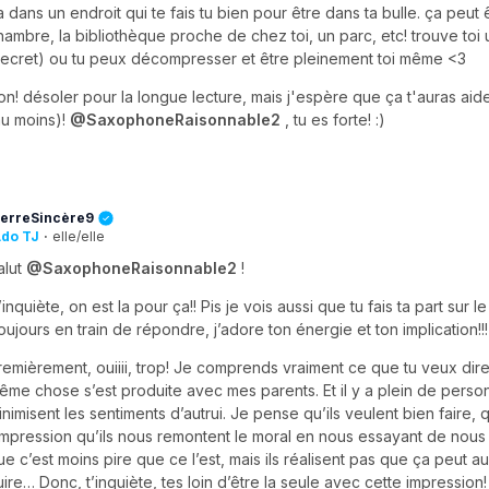
a dans un endroit qui te fais tu bien pour être dans ta bulle. ça peut 
hambre, la bibliothèque proche de chez toi, un parc, etc! trouve toi 
secret) ou tu peux décompresser et être pleinement toi même <3
on! désoler pour la longue lecture, mais j'espère que ça t'auras aide
au moins)!
@SaxophoneRaisonnable2
, tu es forte! :)
erreSincère9
do TJ
·
elle/elle
alut
@SaxophoneRaisonnable2
!
’inquiète, on est la pour ça!! Pis je vois aussi que tu fais ta part sur l
oujours en train de répondre, j’adore ton énergie et ton implication!!
remièrement, ouiiii, trop! Je comprends vraiment ce que tu veux dire 
ême chose s’est produite avec mes parents. Et il y a plein de perso
inimisent les sentiments d’autrui. Je pense qu’ils veulent bien faire, q
’impression qu’ils nous remontent le moral en nous essayant de nous 
ue c’est moins pire que ce l’est, mais ils réalisent pas que ça peut a
uire… Donc, t’inquiète, tes loin d’être la seule avec cette impression