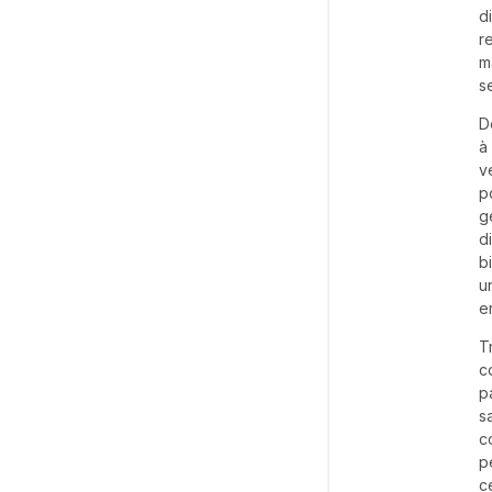
d
r
m
s
D
à
v
p
g
d
b
u
e
T
c
p
s
c
p
c