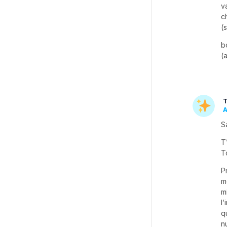
v
c
(
b
(
T
A
S
T
T
P
m
m
l
q
n