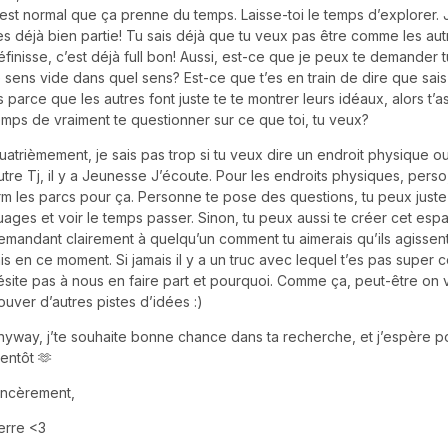
’est normal que ça prenne du temps. Laisse-toi le temps d’explorer. 
’es déjà bien partie! Tu sais déjà que tu veux pas être comme les aut
éfinisse, c’est déjà full bon! Aussi, est-ce que je peux te demander t
e sens vide dans quel sens? Est-ce que t’es en train de dire que sais
s parce que les autres font juste te te montrer leurs idéaux, alors t’a
emps de vraiment te questionner sur ce que toi, tu veux?
uatrièmement, je sais pas trop si tu veux dire un endroit physique o
utre Tj, il y a Jeunesse J’écoute. Pour les endroits physiques, perso
rm les parcs pour ça. Personne te pose des questions, tu peux juste
uages et voir le temps passer. Sinon, tu peux aussi te créer cet esp
emandant clairement à quelqu’un comment tu aimerais qu’ils agissen
ais en ce moment. Si jamais il y a un truc avec lequel t’es pas super 
ésite pas à nous en faire part et pourquoi. Comme ça, peut-être on 
rouver d’autres pistes d’idées :)
nyway, j’te souhaite bonne chance dans ta recherche, et j’espère pou
ientôt 🫶
incèrement,
erre <3