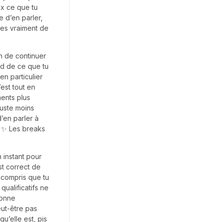
ux ce que tu
e d’en parler,
es vraiment de
gh de continuer
nd de ce que tu
en particulier
est tout en
ments plus
juste moins
’en parler à
t ✨ Les breaks
n instant pour
st correct de
 compris que tu
ualificatifs ne
bonne
eut-être pas
qu’elle est, pis