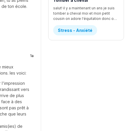
in, tu as pleins
Tomber a cheval
s de ton école.
salut! il y a maintenant un ans je suis
tomber a cheval moi et mon petit
cousin on adore l'équitation donc on a fait un quand de jour d'équitation et c'était vraiment le fun j'avait un cheval que je m'étai vraiment beaucoup attacher mais se cheval avien comme réputation de faire tomber les personne mais je l'avait déjà monte lundi et tout ce bien passer et j'ai réussi a pas tomber lundi que mon cheval ( jessie) a essaie de le faire et je réussi a le contrôler donc j'ai demander a la prof si je pouvais la monter et elle a accepter mais le mercredi de la semaine je tomber depuis que je suis toute petite J'ADORAIS LES CHEVEUX mais quand je suis tomber je n'arrivait plus a respire pendent au moins une bonne grosse minute j'ai eu un étirement du loberais dans le dos ou un truc comme ca au début je n'arrivais vraiment pas a me lever les monitrice mon dit de me mettre sur le coter et de prendre le temps pour me relever j'ai eu un rendez-vous chez le chiro et elle ma dit que je pouvez pas remonter avent 2 jour si sa me faisait plus mal mais je ne suis pas remonter mais je voulais voir si Jessie était correct donc je suis aller mais je n'ai pas monter Mais la sa fais un ans et je sais pas il a une parti de moi qui veut vraiment remonter mais l'autre a vraiment peur et sa me STRESS ENORMEMENT donc si vous avais de conseille je suis preneusedesoler pour le faute d'ortoragphe et ja pas tout dit le detaille mais les plus importent
Stress - Anxiété
1a
e mieux
ns. les voici:
r l'impression
randissant vers
rrive de plus
s face à des
 sont pas prêt à
sâche que leurs
amis(ies) de