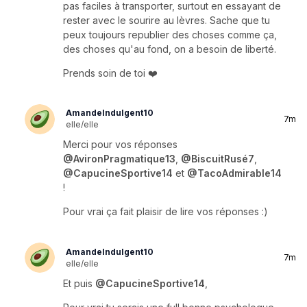
pas faciles à transporter, surtout en essayant de
rester avec le sourire au lèvres. Sache que tu
peux toujours republier des choses comme ça,
des choses qu'au fond, on a besoin de liberté.
Prends soin de toi ❤️
AmandeIndulgent10
7m
elle/elle
Merci pour vos réponses
@AvironPragmatique13
,
@BiscuitRusé7
,
@CapucineSportive14
et
@TacoAdmirable14
!
Pour vrai ça fait plaisir de lire vos réponses :)
AmandeIndulgent10
7m
elle/elle
Et puis
@CapucineSportive14
,