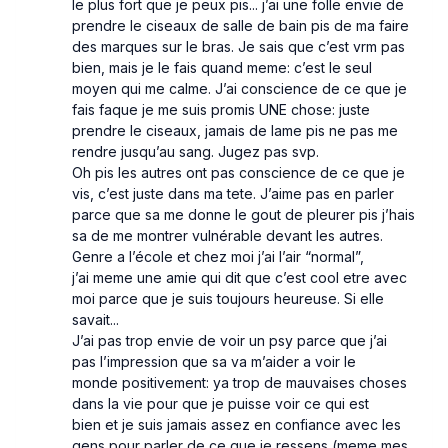
le plus fort que je peux pis... j’ai une folle envie de
prendre le ciseaux de salle de bain pis de ma faire
des marques sur le bras. Je sais que c’est vrm pas
bien, mais je le fais quand meme: c’est le seul
moyen qui me calme. J’ai conscience de ce que je
fais faque je me suis promis UNE chose: juste
prendre le ciseaux, jamais de lame pis ne pas me
rendre jusqu’au sang. Jugez pas svp.
Oh pis les autres ont pas conscience de ce que je
vis, c’est juste dans ma tete. J’aime pas en parler
parce que sa me donne le gout de pleurer pis j’hais
sa de me montrer vulnérable devant les autres.
Genre a l’école et chez moi j’ai l’air “normal”,
j’ai meme une amie qui dit que c’est cool etre avec
moi parce que je suis toujours heureuse. Si elle
savait...
J’ai pas trop envie de voir un psy parce que j’ai
pas l’impression que sa va m’aider a voir le
monde positivement: ya trop de mauvaises choses
dans la vie pour que je puisse voir ce qui est
bien et je suis jamais assez en confiance avec les
gens pour parler de ce que je ressens (meme mes