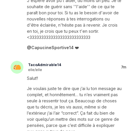
J'espère avoir pu t'aider, dû moins un peu. Je te
souhaite de guérir sans ''l'aide'' de ce qui te
paraît bon pour toi. Si tu as le besoin d'avoir de
nouvelles réponses à tes interrogations ou
d'être éclairée, n'hésite pas à revenir. Je crois
en toi, je crois que tu peux t'en sortir.
<33333333333333333333333333
@CapucineSportive14
❤️
TacoAdmirable14
7m
elle/elle
Salut!!
Je voulais juste te dire que j’ai lu ton message au
complet, et honnêtement… tu n’es vraiment pas
seule à ressentir tout ça. Beaucoup de choses
que tu décris, je les vis aussi, même si de
l’extérieur j’ai l’air “correct”. Ça fait du bien de
voir quelqu’un mettre des mots sur ce genre de
pensées, parce que c’est difficile à expliquer