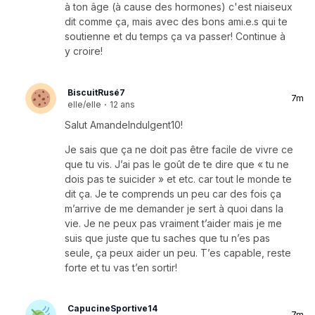
à ton âge (à cause des hormones) c'est niaiseux
dit comme ça, mais avec des bons ami.e.s qui te
soutienne et du temps ça va passer! Continue à
y croire!
BiscuitRusé7
7m
elle/elle
·
12 ans
Salut AmandeIndulgent10!
Je sais que ça ne doit pas être facile de vivre ce
que tu vis. J’ai pas le goût de te dire que « tu ne
dois pas te suicider » et etc. car tout le monde te
dit ça. Je te comprends un peu car des fois ça
m’arrive de me demander je sert à quoi dans la
vie. Je ne peux pas vraiment t’aider mais je me
suis que juste que tu saches que tu n’es pas
seule, ça peux aider un peu. T’es capable, reste
forte et tu vas t’en sortir!
CapucineSportive14
7m