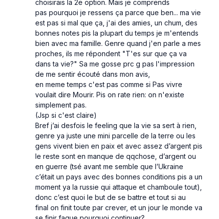
choisirais la 2e option. Mais je comprends
pas pourquoi je ressens ça parce que ben... ma vie
est pas si mal que ça, j'ai des amies, un chum, des
bonnes notes pis la plupart du temps je m'entends
bien avec ma famille. Genre quand j'en parle a mes
proches, ils me répondent "T'es sur que ça va
dans ta vie?" Sa me gosse prc g pas l'impression
de me sentir écouté dans mon avis,
en meme temps c'est pas comme si Pas vivre
voulait dire Mourir. Pis on rate rien: on n'existe
simplement pas.
(Jsp si c'est claire)
Bref j’ai desfois le feeling que la vie sa sert à rien,
genre ya juste une mini parcelle de la terre ou les
gens vivent bien en paix et avec assez d’argent pis
le reste sont en manque de qqchose, d’argent ou
en guerre (tsé avant me semble que l’Ukraine
c’était un pays avec des bonnes conditions pis a un
moment ya la russie qui attaque et chamboule tout),
donc c’est quoi le but de se battre et tout si au
final on finit toute par crever, et un jour le monde va
se finir faque pourquoi continuer?