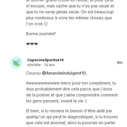
m'excuse, mais sache que tu n'es pas seule et
que tu ne seras jamais seule. On est beaucoup
plus nombreux à vivre les mêmes choses que
l'on croit 🙂
Bonne journée!!
❤️❤️❤️
CapucineSportive14
6m
elle/elle
·
14 ans
Coucou
@AmandeIndulgent10
,
Awwwwwwwwww merci pour ton compliment, tu
dois probablement dire cela parce que j'écris
de la poésie et que j'aime comprendre comment
les gens pensent, voient la vie :)
Et bien, si tu ressens le besoin d'être aidé par
quelqu'un qui peut te diagnostiquer, si tu trouves
que cela est anormal, alors tu pourrais en parler