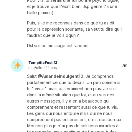
Pour vrai tu serais une full bonne psychologue,
et je trouve que t'écrit bien. Jsp genre t'a une
belle plume :)
Puis, si je me reconnais dans ce que tu as dit
pour la dépression souriante, sa veut tu dire qu'il
faudrait que je vois qqun ?
Dsl si mon message est random
TempêteFestif3
7m
elle/elle
·
14 ans
Salut
@AmandeIndulgent10
. Je comprends
parfaitement ce que tu décris. Un peu comme si
tu ''vivait'' mais pas vraiment non plus. Je suis
dans la même situation que toi, et au vus des
autres messages, il y a en a beaucoup qui
comprennent et ressentent aussi ce que tu vis.
Les gens qui nous entoure mais qui ne nous
comprennent pas entièrement, c'est douloureux.
Moi non plus je n'ai pas de solutions miracles à
te proposée, mais continue de t'ouvrire à des