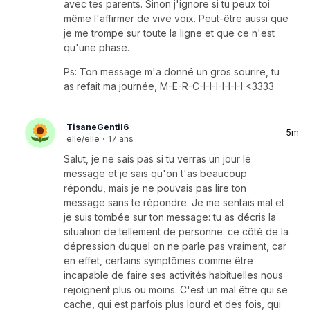
avec tes parents. Sinon j'ignore si tu peux toi
même l'affirmer de vive voix. Peut-être aussi que
je me trompe sur toute la ligne et que ce n'est
qu'une phase.
Ps: Ton message m'a donné un gros sourire, tu
as refait ma journée, M-E-R-C-I-I-I-I-I-I-I <3333
TisaneGentil6
5m
elle/elle
·
17 ans
Salut, je ne sais pas si tu verras un jour le
message et je sais qu'on t'as beaucoup
répondu, mais je ne pouvais pas lire ton
message sans te répondre. Je me sentais mal et
je suis tombée sur ton message: tu as décris la
situation de tellement de personne: ce côté de la
dépression duquel on ne parle pas vraiment, car
en effet, certains symptômes comme être
incapable de faire ses activités habituelles nous
rejoignent plus ou moins. C'est un mal être qui se
cache, qui est parfois plus lourd et des fois, qui