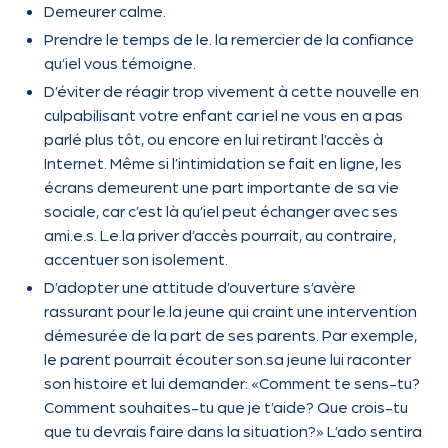
Demeurer calme.
Prendre le temps de le. la remercier de la confiance
qu’iel vous témoigne.
D’éviter de réagir trop vivement à cette nouvelle en
culpabilisant votre enfant car iel ne vous en a pas
parlé plus tôt, ou encore en lui retirant l’accès à
Internet. Même si l’intimidation se fait en ligne, les
écrans demeurent une part importante de sa vie
sociale, car c’est là qu’iel peut échanger avec ses
ami.e.s. Le.la priver d’accès pourrait, au contraire,
accentuer son isolement.
D’adopter une attitude d’ouverture s’avère
rassurant pour le.la jeune qui craint une intervention
démesurée de la part de ses parents. Par exemple,
le parent pourrait écouter son.sa jeune lui raconter
son histoire et lui demander: «Comment te sens-tu?
Comment souhaites-tu que je t’aide? Que crois-tu
que tu devrais faire dans la situation?» L’ado sentira