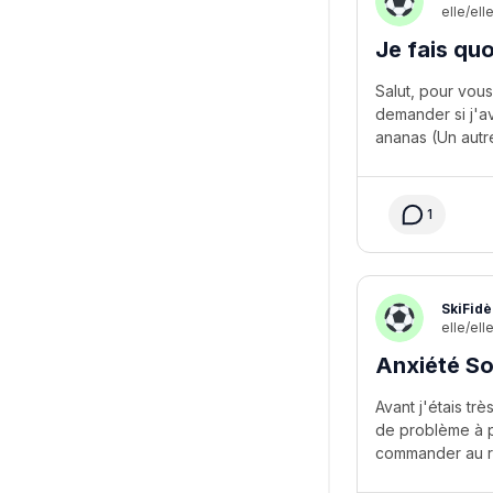
elle/ell
Je fais qu
Salut, pour vous
demander si j'av
1
SkiFidè
elle/ell
Anxiété So
Avant j'étais tr
de problème à pa