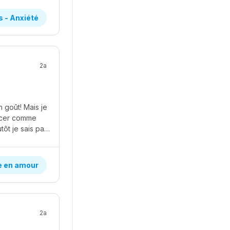
s - Anxiété
2a
 goût! Mais je
occer comme
moi, il a des belle cuisses et bon j'aime quand même ça. Mais sa personnalité est plutôt je sais pas trop... bof :/ mais j'aimerais vraiment sortir avec mais je sais pas trop parce que il m'attire vraiment pour son physique mais je le trouve sec et bête :/Bref je sais pas trop quoi en pensé mais tout ce que je sais, c'est que je le trouve vraiment attirant!
e en amour
2a