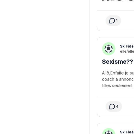
1
SkiFidè
elle/ell
Sexisme??
Allô,Enfaite je
coach a annoncé 
4
SkiFidè