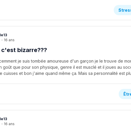
Stres
le13
e
·
16 ans
 c'est bizarre???
récemment je suis tombée amoureuse d'un garçon je le trouve de mon
n goût que pour son physique, genre il est musclé et il joues au s
Êtr
le13
e
·
16 ans