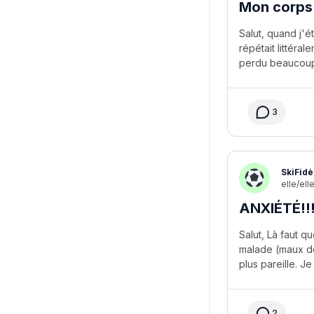
Mon corps
Salut, quand j'
répétait littéral
3
SkiFidè
elle/ell
ANXIÉTÉ!!!
Salut, Là faut q
malade (maux de 
2