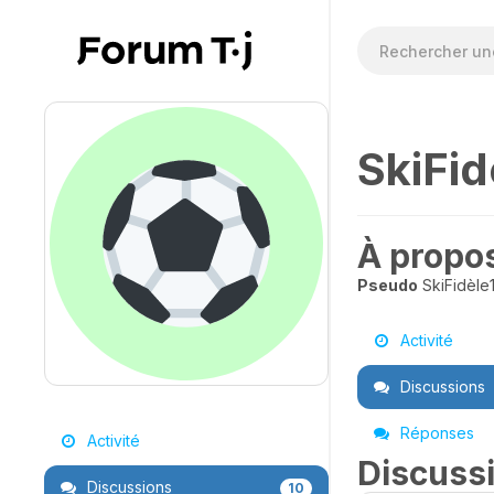
SkiFid
À propo
Pseudo
SkiFidèle
Activité
Discussions
Réponses
Activité
Discuss
Discussions
10