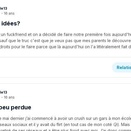
le13
e
·
16 ans
t idées?
ai un fuckfriend et on a décidé de faire notre première fois aujourd'hu
sauf que le truc c'est que je veux pas que mes parents le découvre 
Relati
le13
e
·
16 ans
 peu perdue
e mai dernier j’ai commencé à avoir un crush sur un gars à mon école
seaux sociaux et il y avait du flirt (en tout cas de mon coté 🥲). Mais