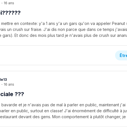
e
·
16 ans
oi??????
 mettre en contexte: y'a 1 ans y'a un gars qu'on va appeler Peanut (🤷
ais un crush sur fraise. J'ai dis non parce que dans ce temps j'avai
Êtr
le13
e
·
16 ans
ciale ???
ès bavarde et je n'avais pas de mal à parler en public, maintenant j'
rler en public, surtout en classe! J'ai énormément de difficulté à ju