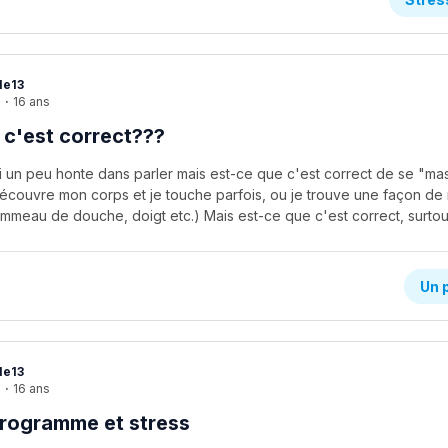
le13
e
·
16 ans
 c'est correct???
'ai un peu honte dans parler mais est-ce que c'est correct de se "m
découvre mon corps et je touche parfois, ou je trouve une façon de
Un 
le13
e
·
16 ans
rogramme et stress