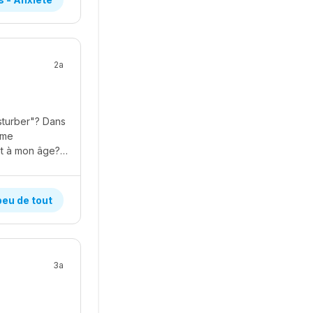
2a
asturber"? Dans
 me
"masturber" (pommeau de douche, doigt etc.) Mais est-ce que c'est correct, surtout à mon âge? Je ne veux surtout pas en parler à ma mère ou à mes parents! Je découvre mon corps parce que je rentre dans la puberté et mon corps change. J'ai littéralement l'impression que ce n'est pas mon corps. Est-ce que quelqu'un peux m'Aider et me clarifier les choses? Bonne journée!
peu de tout
3a