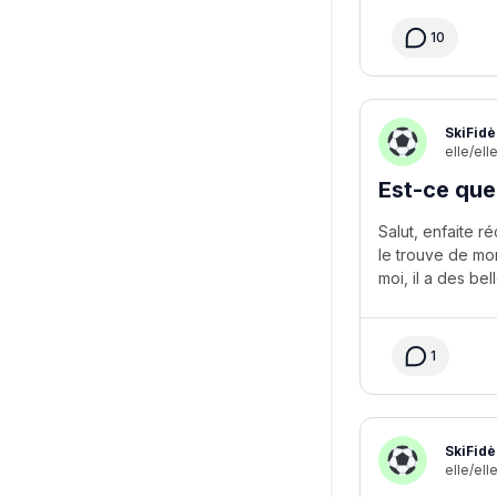
10
SkiFidè
elle/ell
Est-ce que
Salut, enfaite 
le trouve de mo
1
SkiFidè
elle/ell