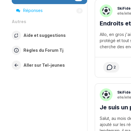
SkiFidè
Réponses
9
elle/ell
Autres
Endroits e
Allo, en gros j'
Aide et suggestions
protégé et tout 
Règles du Forum Tj
Aller sur Tel-jeunes
2
SkiFidè
elle/ell
Je suis un
Salut, au mois d
ajouté sur les ré