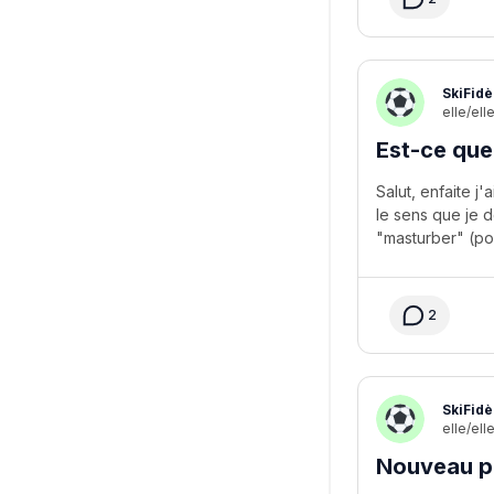
SkiFidè
elle/ell
Est-ce que
Salut, enfaite j
le sens que je 
2
SkiFidè
elle/ell
Nouveau p