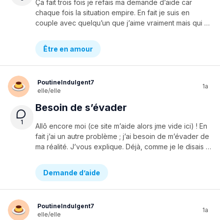
Ça fait trois fois je refais ma demande d’aide car
chaque fois la situation empire. En fait je suis en
couple avec quelqu’un que j’aime vraiment mais qui a disparu de ma vie depuis quelques temps. Sauf qu’il ya quelques temps, je me suis fait un nouvel ami. Pis cet ami et moi, on est proches quand meme. Sauf qu’il ya quelques minutes, il vient de me dire ses sentiments. Mais le pire, ce qui me stresse au max de chez max, c’est que je ne suis pas INDIFFÉRENTE a lui. Genre je ne l’aime pas comme un simple ami banal, mais pas comme un amoureux non plus (genre ya 0 papillons ect ect). Je ne sais pas quoi faire, ni comment l’identifier. En plus j’aime quelqu’un..je ne peux juste pas aimer deux personnes a la fois. Quelqu’un a une réponse à ça ou pourrais m’aider..? Merciiii !!
Être en amour
PoutineIndulgent7
1a
elle/elle
Besoin de s’évader
1
Allô encore moi (ce site m’aide alors jme vide ici) ! En
fait j’ai un autre problème ; j’ai besoin de m’évader de
ma réalité. J’vous explique. Déjà, comme je le disais dans ma dernière publication, la personne que j’aime a disparu de ma vie. Depuis, je me sens comme une autre personne genre..hmm chais pas trop comment dire mais on dirait que maintenant, j’ai réalisé comment j’étouffais dans ma réalité. On dirait que je vis dans une prison limite. Déjà, mon collège : j’ai vraiment eu de la misère a m’intégrer car personne de mes amis était la bas. Maintenant, disons que j’ai quelques connaissances avec lesquelles j’échange des fois quelques mots, mais sans plus. Ensuite, mes amis..mes amis proches ont soit déménagés, soit quittés le pays ou soit dans une autre collège. Disons que je n’ai presque plus de contacts avec eux, ce qui me fait sentir un rat tout pourri. Finalement, la situation familiale ; j’ai l’impression que mes parents ne sont que compréhensifs/gentils quand il s’agit d’études. Sinon “je leur fait bouillir le sang”. J’ai une petite sœur aussi oui..mais elle, on dirait qu’elle vit dans une réalité parfaite, avec ses crush’s et ses aventures avec ses potes. Et maintenant, j’ai une grosse idée en tête ; partir. Pas genre en finir mais plus sortir de ma bulle de mon pays quoi. Après, ça me donnerait l’occasion de visiter les personnes qui m’aiment et que j’aime vraiment. Je sais qu’on va sûrement me dire “essaie d’en parler à un adulte ou à quelqu’un de proche”, mais cette fois je sais pas..je n’arrive pas à décrocher cette idée absurde de ma tête. Est ce que vous sauriez comment je pourrais convaincre le monde de me laisser partir pour un petit bout de mon chez moi, question de tout replacer dans ma tête ? Merci de me répondre !! 🦋
Demande d’aide
PoutineIndulgent7
1a
elle/elle