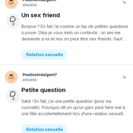
1a
elle/elle
Un sex friend
2
Bonjour !! En fait j’ai comme un tas de petites questions
à poser. Déja je vous mets un contexte ; un ami me
demande si lui et moi on peut être sex friends. Sauf que je ne sais pas trop c’est quoi ni quels bails ces personnes dans ce genre de relations peuvent avoir. Pourriez vous me l’expliquer un tit peu en détails ? Aussi, je me demande si c’est faisable d’en avoir un si tu es en couple. Merci de me répondre ;)
Relation sexuelle
PoutineIndulgent7
1a
elle/elle
Petite question
2
Salut ! En fait, j’ai une petite question (pour ma
curiosité). Pourquoi dit on qu’un gars peut faire mal à
une fille accidentellement lors d’une relation sexuelle ? Merci de répondre à ma petite question et bonne journée
Relation sexuelle