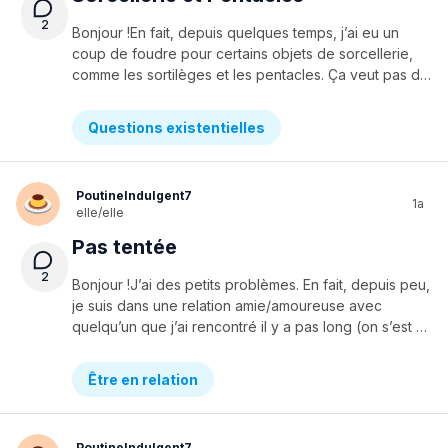
2
Bonjour !En fait, depuis quelques temps, j’ai eu un
coup de foudre pour certains objets de sorcellerie,
comme les sortilèges et les pentacles. Ça veut pas dire que j’aime ça que je veux pratiquer la sorcellerie et devenir « sorcière ». En vrai de vrai, je me pose la question ; si tu es d’une religion assez stricte, comme l’islam, est ce que tu as le droit de porter un pendentif de pentacle ou de pentagramme ? Ou encore de croire que certains sortilèges fonctionnent ? J’ai déjà eu une élève dans ma classe croyait en la puissance de la magie et qui était musulmane. Je veux juste avoir du fun avec les symboles de magie et je trouve ça beau, mais si les religions considèrent ça comme un mauvais œil, je sais pas..Merci de me répondre !!!
Questions existentielles
PoutineIndulgent7
1a
elle/elle
Pas tentée
2
Bonjour !J’ai des petits problèmes. En fait, depuis peu,
je suis dans une relation amie/amoureuse avec
quelqu’un que j’ai rencontré il y a pas long (on s’est mis d’accord pour cette relation). Sauf que gros bémol ; ma langue principale c’est le français et lui c’est l’espagnol. Mais comme on sait parler en anglais tout les deux, on fait avec. Sauf que lui il n’a que les bases comme « Hi how are you » ou encore « What are you doing ». Le reste, à chaque fois que je lui parle, il ne comprend pas et on doit rester au moins 20 minutes sur la même phrase, qui de base, était pas importante. Mais il y a des fois par exemple quand il réussit à me dire je t’aime, mon coeur bat un petittt (vraiment un petit peu) peu pour lui. Je l’aime bien, mais il veut avancer dans la relation. Genre il veut qu’on soit presque de vrais amoureux. Sauf que moi, je ne crois pas que je sois prête à endurer une relation ou on ne se comprend presque pas. Et mon coeur aime déjà une personne..Je ne sais pas comment le lui dire sans le frustrer et je voudrais vraiment qu’il comprenne. Merci de m’aider !
Être en relation
PoutineIndulgent7