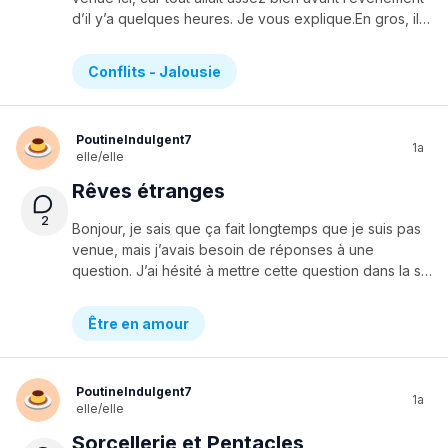
d’il y’a quelques heures. Je vous explique.En gros, il y’a une personne que j’aime et notre relation va très très très bien. Aujourd’hui, on a voulu faire un appel pour écouter nos voix. Quand il a démarré l’appel, il a directement dit allô. Le problème, ce n’est pas qu’on a bégayé ou qu’on n’a eu des malaises… C’est juste que sa voix était extrêmement aiguë, ce qui m’a directement fait rire dans l’appel. Après cet appel, il a dit que j’avais une voix de golmon (pour rire évidemment), ce qui m’a étonnée car j’ai une voix assez normale (genre entre les 2). En fait, je sais pas… Ce n’est pas que je n’aime pas sa voix, c’est juste que j’ai l’impression que ça me déstabilise, dans le sens que j’ai un certain malaise en l’entendant… En plus, je me sens monstre de dire tout ça. Je voulais vous demander ; comment est ce que je peux vivre avec ça ? Ou encore, comment oublier ce détail ? Car je l’aime vraiment, et je ne veux pas que ça forme une barrière.Merci.
Conflits - Jalousie
PoutineIndulgent7
1a
elle/elle
Rêves étranges
2
Bonjour, je sais que ça fait longtemps que je suis pas
venue, mais j’avais besoin de réponses à une
question. J’ai hésité à mettre cette question dans la section amour ou santé mentale, donc voilà voilà.Depuis quelques jours, j’ai des rêves particuliers ; ils sont différents, mais les mêmes personnes s’y trouvent dedans. Il ya moi, quelques anciennes amies et un gars que j’aimais avant (je ne peux pas dire que c’est un ex, car il ne s’est jamais rien passé). Sauf que dans ses rêves, on est toujours en train de flirt, ou se dire je t’aime…Le gros problème, c’est que je culpabilises genre beaucoup, car j’aime quelqu’un d’autre de tout mon coeur… Tout ce que je sais dans cette histoire, c’est que je n’aime vraiment plus mon “ex” et que j’aime sincèrement celui qui est dans ma tête présentement. Mes questions sont ; déjà, est ce que ce serait tromper celui que j’aime vraiment (si on était en couple) ? Aussi, je voudrais vraiment oublier mon “ex”, est ce que vous connaissez des méthodes pour essayer de l’oublier, qu’elle soit rapide ou lente, même si je ne sais pas si c’est possible (je suis ouverte à toutes les idées).Merci d’avoir lu mon message et de me répondre !
Être en amour
PoutineIndulgent7
1a
elle/elle
Sorcellerie et Pentacles