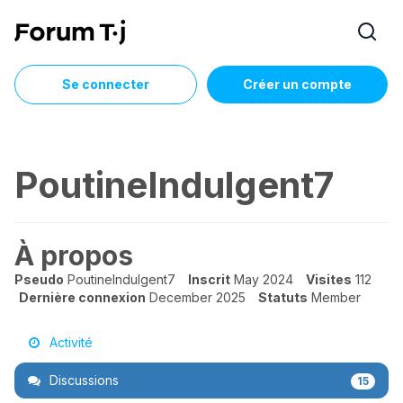
Se connecter
Créer un compte
PoutineIndulgent7
À propos
Pseudo
PoutineIndulgent7
Inscrit
May 2024
Visites
112
Dernière connexion
December 2025
Statuts
Member
Activité
Discussions
15