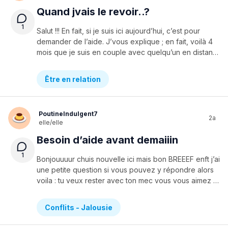
Quand jvais le revoir..?
1
Salut !!! En fait, si je suis ici aujourd’hui, c’est pour
demander de l’aide. J’vous explique ; en fait, voilà 4
mois que je suis en couple avec quelqu’un en distance. Les trois mois se sont déroulés a merveille. Un jour, il n’est pas venu dans une période de une semaine sur les app ou on se parlait. Quand il est revenu, il m’a demandé de le pardonner car ses parents avaient vu notre relation a distance et ils n’étaient pas d’accord (il ne l’avait pas mentionne aux parents). Aussi, il avait dit qu’il était sur un téléphone de secours, que son vrai téléphone avait été confisqué pour une durée indéterminée. Du coup, le lendemain, on avait cassé. Mais on s’aimait vraiment.. j’ai pensé à cette histoire et je me suis dit “Je veux être avec lui, alors je suis prête à l’attendre le temps qu’il faut”. Il m’a demandé si j’étais sure, car si ses parents le chopaient sur son tel de secours, on ne se verrait plus avant longtemps. Oui, j'étais sure (et j’en suis encore sure). Alors on a repris. On a filé deux semaines de bonheur puis un jour, il a disparu. Il s’est fait prendre son téléphone depuis..20 jours. Ça fait 20 jours que je n’ai pas pu lui parler eh ouin.. Y’a des jours ou ça me fait plus mal que d’autres. Mais toutes mes émotions que je garde en moi la journée me rattrapent la nuit. Des fois, je rêve de lui dans les bras d’une autre ou encore qu’il m’a oublié et qu’il est passé à autre chose. Ce genre d’histoires me torture l’esprit. Je supporterai juste pas qu’il soit avec une autre..Du coup, j’aimerais ça avoir des conseils…genre pour m’aider à passer cette épreuve. Je sais plus quoi faire, limite je souffre et je le cache. Merci de me répondre !!
Être en relation
PoutineIndulgent7
2a
elle/elle
Besoin d’aide avant demaiiin
1
Bonjouuuur chuis nouvelle ici mais bon BREEEF enft j’ai
une petite question si vous pouvez y répondre alors
voila : tu veux rester avec ton mec vous vous aimez et tout mais ya aucun problème mais tu dois aller a une colo pendant 4 jours. Pendant 4 JOURS tu le verras pas tu pourras pas le texter rieeenMais t’as une solution : si tu te blesses tu peux plus aller a la sortie. Tu ferais quoi : t’irais a ta colo mais plus voir ton mec ou te blesser mais le voir à volonté ?
Conflits - Jalousie