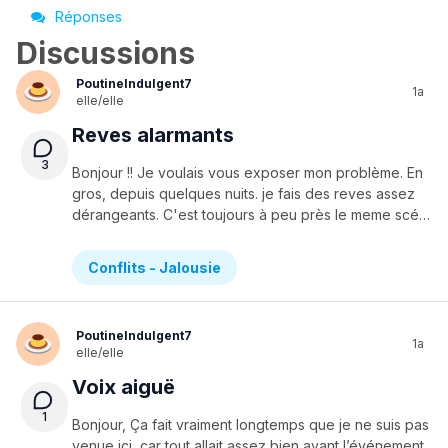
Réponses
Discussions
PoutineIndulgent7
1a
elle/elle
Reves alarmants
3
Bonjour !! Je voulais vous exposer mon problème. En
gros, depuis quelques nuits. je fais des reves assez
dérangeants. C'est toujours à peu près le meme scénario ; moi avec un gars (un ex crush VRMMM marquant du primaire) qui flirt. Le problème, c'est que je culpabilise, car j'aime vraiment quelqu'un. Je le sais que c'est sincère entre nous, et je peux confirmer que je l'aime. Je sais aussi que je n'aime plus ce gars du primaire, meme si je le vois toujours dans mes reves quand on flirt ensemble. On dit que les reves ont souvent des significations... Est ce que ca veut dire que je n'aime pas celui que je crois aimer pour vrai (je n'ai plus le point d'interrogation sur mon clavier...). Merci de m'aider à voir plus clair dans cette situation !
Conflits - Jalousie
PoutineIndulgent7
1a
elle/elle
Voix aiguë
1
Bonjour, Ça fait vraiment longtemps que je ne suis pas
venue ici, car tout allait assez bien avant l’événement