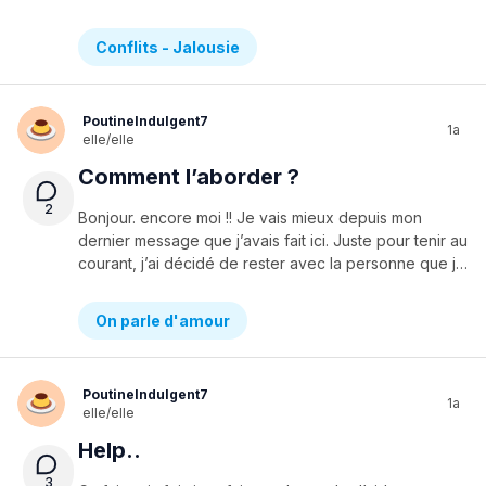
Conflits - Jalousie
PoutineIndulgent7
1a
elle/elle
Comment l’aborder ?
2
Bonjour. encore moi !! Je vais mieux depuis mon
dernier message que j’avais fait ici. Juste pour tenir au
courant, j’ai décidé de rester avec la personne que j’aime vraiment c’est a dire celui dont je parle depuis le début (encore merciiii pour l’aide).Cette fois ci, j’ai un problème d’un autre style. Pour tout dire, un de mes amis avaient un crush sur une amie. Il m’en avait parlé hier. Sauf qu’il était presque sûr que ce n’était pas réciproque. Et il avait raison.. Ce matin, j’ai parlé a la fille (mon ami m’avait demandé d’enquêter) et elle m’a dit qu’elle le considérait comme un simple ami. « De toute façon, j’ai déjà mon combat au collège. » Elle m’a même confié qu’il était un peu bizzare avec elle,du genre qu’il croyait toujours qu’elle le pecho. Maintenant, je suis supposée parler de ça a mon ami. Même si je voulais le cacher, je ne pourrais pas car ça me ferait trop mal de le voir confiant alors qu’en fait, elle en a rien a faire de lui..Je n’ai pas envie de lui dire directement du genre « Tu sais je voulais te dire..elle ne t’aime pas ». De un, je trouve que ça fait un peu trop brusque et de deux, cet ami a des tas de problèmes ces temps ci, disons que je n’aimerais pas qu’il fasse une bêtise après que je lui ai fait part de cette nouvelle. Alors je voudrais avoir un peu d’aide pour savoir comment aborder ce sujet sans qu’il pense à des idées suicidaires ou autre. Merci d’avance !!!
On parle d'amour
PoutineIndulgent7
1a
elle/elle
Help..
3