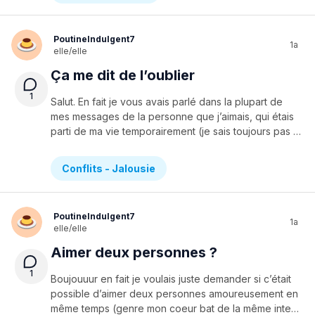
PoutineIndulgent7
1a
elle/elle
Ça me dit de l’oublier
1
Salut. En fait je vous avais parlé dans la plupart de
mes messages de la personne que j’aimais, qui étais
parti de ma vie temporairement (je sais toujours pas quand il revient). On menait une relation à distance et tout allait. Sauf que là, on me dit qu’il faut que je l’oublie, sinon je me brise moi même ect ect. Voilà un extrait de message que j’ai reçu ; « on peut pas attendre éternellement sans savoir, c'est pas humain et c'est toxique pour toi ». Sauf que moi je l’aimerais toujours et je sais pas si je dois vraiment avancer.. En même temps, ça fait presque deux mois que je l’attends. Je suis ouverte à tous les opinions et merci de me répondre au plus vite pour que je puisse voir bientôt plus clair !!
Conflits - Jalousie
PoutineIndulgent7
1a
elle/elle
Aimer deux personnes ?
1
Boujouuur en fait je voulais juste demander si c’était
possible d’aimer deux personnes amoureusement en
même temps (genre mon coeur bat de la même intensité pour eux). On m’a dit la derniere fois que c’était tout à fait faisable mais je veux juste avoir une confirmation. Merciii !!